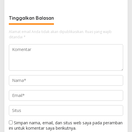
diduga Jadi Biang Keladi
Kemerdekaan RI ke-81
Tinggalkan Balasan
Alamat email Anda tidak akan dipublikasikan.
Ruas yang wajib
ditandai
*
Simpan nama, email, dan situs web saya pada peramban
ini untuk komentar saya berikutnya.