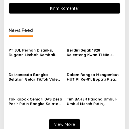
News Feed
PT SJL Pernah Disanksi,
Berdiri Sejak 1828
Dugaan Limbah Kembali
Kelenteng Kwan Ti Miau
Mengemuka, DLH Basel Kini
Kaposang Rayakan Hari
Tak Mau Buru-buru
Jadi, Acara Berlangsung
Menyimpulkan Adanya
Meriah
Pencemaran
Dekranasda Bangka
Dalam Rangka Menyambut
Selatan Gelar TikTok Video
HUT RI Ke-81, Bupati Riza
Competition 2026
Herdavid Ajak Masyarakat
Manfaatkan Program
Pemutihan Pajak
Kendaraan Bermotor
Tak Kapok Cemari DAS Desa
Tim BAHER Pasang Umbul-
Pasir Putih Bangka Selatan,
Umbul Merah Putih,
Limbah Tambak Udang
Kobarkan Semangat
diduga Jadi Biang Keladi
Kemerdekaan RI ke-81
View More