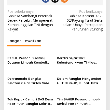
Navigasi
Pos sebelumnya
Pos berikutnya
Babinsa Sambangi Peternak
Babinsa Koramil 432-
pos
Bebek Pertelur: Mempererat
02/Payung Turut Serta
Kemanunggalan TNI dengan
dalam Upaya Percepatan
Rakyat
Penurunan Stunting
Jangan Lewatkan
PT SJL Pernah Disanksi,
Berdiri Sejak 1828
Dugaan Limbah Kembali
Kelenteng Kwan Ti Miau
Mengemuka, DLH Basel Kini
Kaposang Rayakan Hari
Tak Mau Buru-buru
Jadi, Acara Berlangsung
Menyimpulkan Adanya
Meriah
Dekranasda Bangka
Dalam Rangka Menyambut
Pencemaran
Selatan Gelar TikTok Video
HUT RI Ke-81, Bupati Riza
Competition 2026
Herdavid Ajak Masyarakat
Manfaatkan Program
Pemutihan Pajak
Tak Kapok Cemari DAS Desa
Tim BAHER Pasang Umbul-
Kendaraan Bermotor
Pasir Putih Bangka Selatan,
Umbul Merah Putih,
Limbah Tambak Udang
Kobarkan Semangat