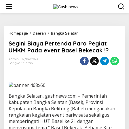
Lewati
ke
konten
Segini
Homepage
/
Daerah
/
Bangka Selatan
Biaya
Segini Biaya Pertenda Para Pegiat
Pertenda
Para
UMKM Pada event Basel Bekecak !?
Pegiat
UMKM
Admin
17/04/2024
Bangka Selatan
Pada
event
Basel
Bekecak
!?
Bangka Selatan, gashnews.com – Pemerintah
kabupaten Bangka Selatan (Basel), Provinsi
Kepulauan Bangka Belitung (Babel) mengadakan
rangkaian kegiatan event pariwisata sekaligus
memperingati HUT Basel ke 21 dengan
mengusung tema ” Basel Bekecak, Behame Kite