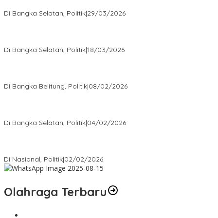
Golkar Bangka Selatan
Di Bangka Selatan, Politik
|
29/03/2026
Ramadan Penuh Berkah, PAC Toboali partai PDI Perjuangan
Bagikan Takjil
Di Bangka Selatan, Politik
|
18/03/2026
Rudianto Tjen Dorong Seluruh Struktur Partai Aktif Turun ke
Rakyat
Di Bangka Belitung, Politik
|
08/02/2026
Nursito Tancap Gas Siap Pimpin KNPI Bangka Selatan: Pemuda
Bukan Penonton
Di Bangka Selatan, Politik
|
04/02/2026
Matoridi Tegaskan Polri Pilar Strategis Bangsa Wacana di
Bawah Kementerian Dinilai Salah Arah
Di Nasional, Politik
|
02/02/2026
Olahraga Terbaru