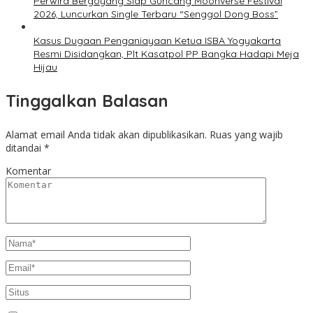
Perwira Bergoyang Siap Guncang Moonverse Festival
2026, Luncurkan Single Terbaru “Senggol Dong Boss”
Kasus Dugaan Penganiayaan Ketua ISBA Yogyakarta
Resmi Disidangkan, Plt Kasatpol PP Bangka Hadapi Meja
Hijau
Tinggalkan Balasan
Alamat email Anda tidak akan dipublikasikan.
Ruas yang wajib
ditandai
*
Komentar