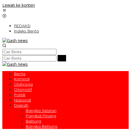
Lewati ke konten
REDAKSI
Indeks Berita
Berita
Kriminal
Olahraga
Otomotif
Politik
Nasional
Daerah
Bangka Selatan
Pangkal Pinang
Belitung
Bangka Belitung