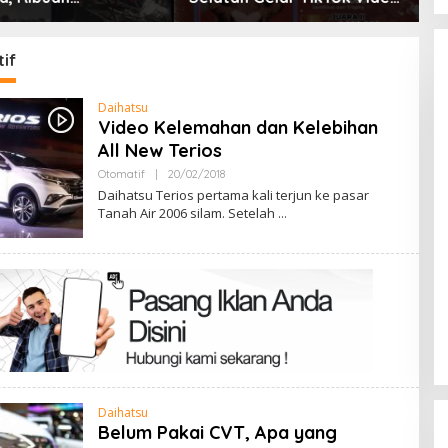
ition 2026
Jakarta Hadirkan Khitanan
K
Massal, Donor Darah, dan
Layanan Kesehatan Gratis
if
Daihatsu
Video Kelemahan dan Kelebihan
All New Terios
Oleh
Otomatif
|
20/02/2018
Admin
Daihatsu Terios pertama kali terjun ke pasar
Tanah Air 2006 silam. Setelah
Daihatsu
Belum Pakai CVT, Apa yang