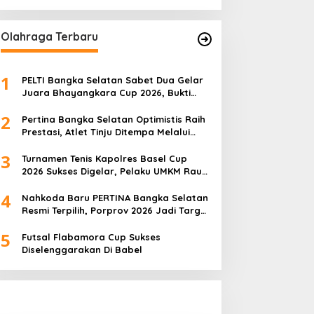
ejar Kampus Impian
Kaposang Rayakan Hari
Jadi, Acara Berlangsung
Olahraga Terbaru
Meriah
1
PELTI Bangka Selatan Sabet Dua Gelar
Juara Bhayangkara Cup 2026, Bukti
Pembinaan Atlet Terus Berbuah Prestasi
2
Pertina Bangka Selatan Optimistis Raih
Prestasi, Atlet Tinju Ditempa Melalui
Latihan Bersama
3
Turnamen Tenis Kapolres Basel Cup
2026 Sukses Digelar, Pelaku UMKM Raup
Omset Meroket
4
Nahkoda Baru PERTINA Bangka Selatan
Resmi Terpilih, Porprov 2026 Jadi Target
Utama
5
Futsal Flabamora Cup Sukses
Diselenggarakan Di Babel