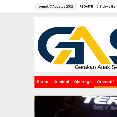
Lewati
ke
Jumat, 7 Agustus 2026
REDAKSI
Indeks Ber
konten
Berita
Kriminal
Olahraga
Otomotif