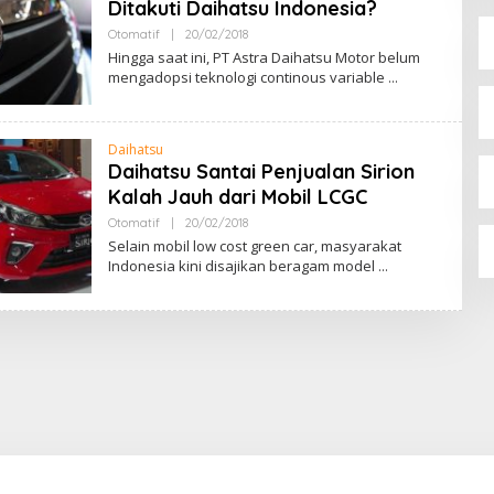
Ditakuti Daihatsu Indonesia?
Oleh
Otomatif
|
20/02/2018
Admin
Hingga saat ini, PT Astra Daihatsu Motor belum
mengadopsi teknologi continous variable
Daihatsu
Daihatsu Santai Penjualan Sirion
Kalah Jauh dari Mobil LCGC
Oleh
Otomatif
|
20/02/2018
Admin
Selain mobil low cost green car, masyarakat
Indonesia kini disajikan beragam model