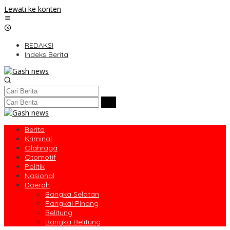
Lewati ke konten
REDAKSI
Indeks Berita
Berita
Kriminal
Olahraga
Otomotif
Politik
Nasional
Daerah
Bangka Selatan
Pangkal Pinang
Belitung
Bangka Belitung