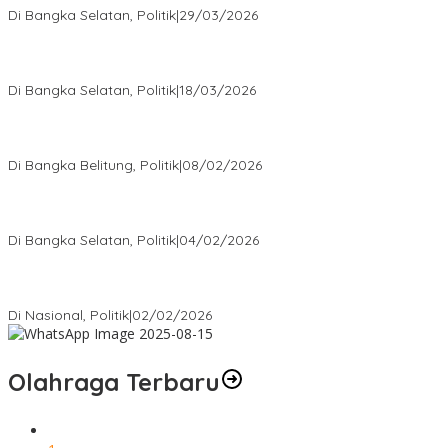
Di Bangka Selatan, Politik
|
29/03/2026
Ramadan Penuh Berkah, PAC Toboali partai PDI Perjuangan
Bagikan Takjil
Di Bangka Selatan, Politik
|
18/03/2026
Rudianto Tjen Dorong Seluruh Struktur Partai Aktif Turun ke
Rakyat
Di Bangka Belitung, Politik
|
08/02/2026
Nursito Tancap Gas Siap Pimpin KNPI Bangka Selatan: Pemuda
Bukan Penonton
Di Bangka Selatan, Politik
|
04/02/2026
Matoridi Tegaskan Polri Pilar Strategis Bangsa Wacana di
Bawah Kementerian Dinilai Salah Arah
Di Nasional, Politik
|
02/02/2026
Olahraga Terbaru