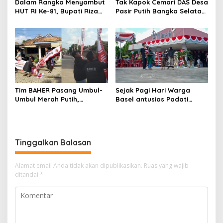
Dalam Rangka Menyambut
Tak Kapok Cemari DAS Desa
HUT RI Ke-81, Bupati Riza
Pasir Putih Bangka Selatan,
Herdavid Ajak Masyarakat
Limbah Tambak Udang
Manfaatkan Program
diduga Jadi Biang Keladi
Pemutihan Pajak
Kendaraan Bermotor
Tim BAHER Pasang Umbul-
Sejak Pagi Hari Warga
Umbul Merah Putih,
Basel antusias Padati
Kobarkan Semangat
Kantor Wasprod, Bulan
Kemerdekaan RI ke-81
Bakti HUT ke-50 PT TIMAH
Hadirkan Layanan
Kesehatan Gratis Hingga
Tinggalkan Balasan
Khitanan Massal
Alamat email Anda tidak akan dipublikasikan.
Ruas yang wajib
ditandai
*