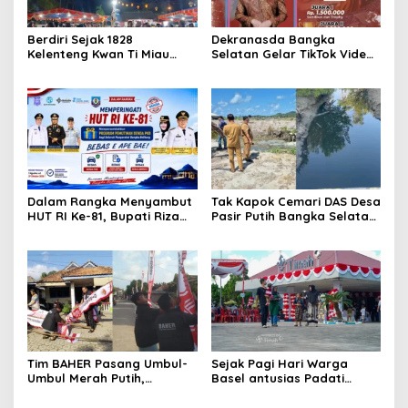
Berdiri Sejak 1828
Dekranasda Bangka
Kelenteng Kwan Ti Miau
Selatan Gelar TikTok Video
Kaposang Rayakan Hari
Competition 2026
Jadi, Acara Berlangsung
Meriah
Dalam Rangka Menyambut
Tak Kapok Cemari DAS Desa
HUT RI Ke-81, Bupati Riza
Pasir Putih Bangka Selatan,
Herdavid Ajak Masyarakat
Limbah Tambak Udang
Manfaatkan Program
diduga Jadi Biang Keladi
Pemutihan Pajak
Kendaraan Bermotor
Tim BAHER Pasang Umbul-
Sejak Pagi Hari Warga
Umbul Merah Putih,
Basel antusias Padati
Kobarkan Semangat
Kantor Wasprod, Bulan
Kemerdekaan RI ke-81
Bakti HUT ke-50 PT TIMAH