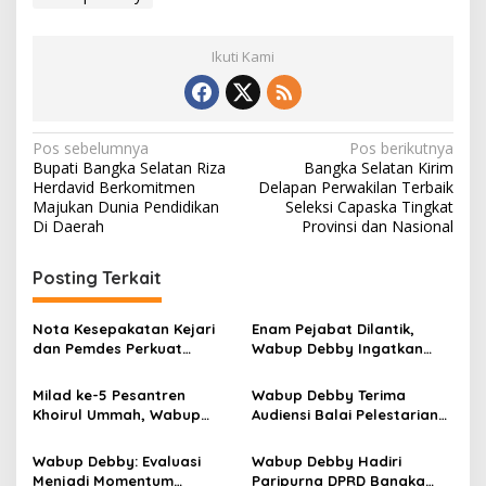
Ikuti Kami
Navigasi
Pos sebelumnya
Pos berikutnya
Bupati Bangka Selatan Riza
Bangka Selatan Kirim
pos
Herdavid Berkomitmen
Delapan Perwakilan Terbaik
Majukan Dunia Pendidikan
Seleksi Capaska Tingkat
Di Daerah
Provinsi dan Nasional
Posting Terkait
Nota Kesepakatan Kejari
Enam Pejabat Dilantik,
dan Pemdes Perkuat
Wabup Debby Ingatkan
Transparansi dan
Pentingnya Profesionalisme
Akuntabilitas Pemerintahan
dan Loyalitas
Milad ke-5 Pesantren
Wabup Debby Terima
Desa
Khoirul Ummah, Wabup
Audiensi Balai Pelestarian
Debby: Terus Lahirkan
Kebudayaan Babel untuk
Generasi Islami dan
Perkuat Pemajuan Budaya
Wabup Debby: Evaluasi
Wabup Debby Hadiri
Berprestasi
Lokal
Menjadi Momentum
Paripurna DPRD Bangka