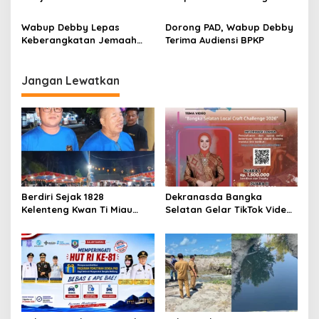
Peningkatan Kinerja
Selatan Dalam Rangka
Pemerintah Daerah
Penyampaian Rekomendasi
Wabup Debby Lepas
Dorong PAD, Wabup Debby
LKPJ 2025
Keberangkatan Jemaah
Terima Audiensi BPKP
Calon Haji Bangka Selatan
Kloter 8
Jangan Lewatkan
Berdiri Sejak 1828
Dekranasda Bangka
Kelenteng Kwan Ti Miau
Selatan Gelar TikTok Video
Kaposang Rayakan Hari
Competition 2026
Jadi, Acara Berlangsung
Meriah