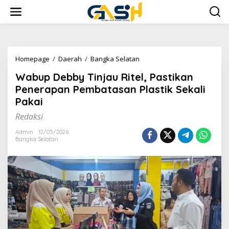
Lewati
ke
konten
Wabup
Homepage
/
Daerah
/
Bangka Selatan
Debby
Wabup Debby Tinjau Ritel, Pastikan
Tinjau
Ritel,
Penerapan Pembatasan Plastik Sekali
Pastikan
Pakai
Penerapan
Pembatasan
Redaksi
Plastik
Sekali
Admin
12/05/2026
Bangka Selatan
Pakai