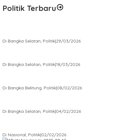
Politik Terbaru
Terpilih di Musda VI, Rina Tarol Bawa Misi Besar Bangkitkan
Golkar Bangka Selatan
Di Bangka Selatan, Politik
|
29/03/2026
Ramadan Penuh Berkah, PAC Toboali partai PDI Perjuangan
Bagikan Takjil
Di Bangka Selatan, Politik
|
18/03/2026
Rudianto Tjen Dorong Seluruh Struktur Partai Aktif Turun ke
Rakyat
Di Bangka Belitung, Politik
|
08/02/2026
Nursito Tancap Gas Siap Pimpin KNPI Bangka Selatan: Pemuda
Bukan Penonton
Di Bangka Selatan, Politik
|
04/02/2026
Matoridi Tegaskan Polri Pilar Strategis Bangsa Wacana di
Bawah Kementerian Dinilai Salah Arah
Di Nasional, Politik
|
02/02/2026