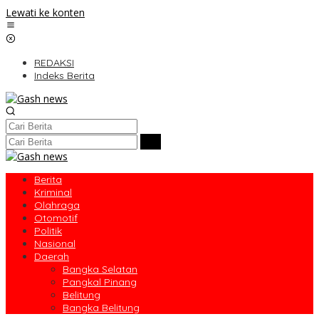
Lewati ke konten
REDAKSI
Indeks Berita
Berita
Kriminal
Olahraga
Otomotif
Politik
Nasional
Daerah
Bangka Selatan
Pangkal Pinang
Belitung
Bangka Belitung