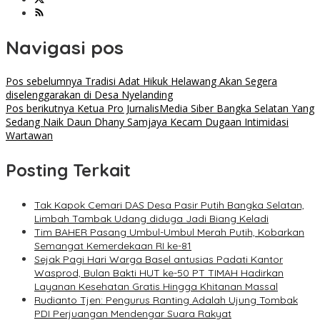
Navigasi pos
Pos sebelumnya
Tradisi Adat Hikuk Helawang Akan Segera
diselenggarakan di Desa Nyelanding
Pos berikutnya
Ketua Pro JurnalisMedia Siber Bangka Selatan Yang
Sedang Naik Daun Dhany Samjaya Kecam Dugaan Intimidasi
Wartawan
Posting Terkait
Tak Kapok Cemari DAS Desa Pasir Putih Bangka Selatan,
Limbah Tambak Udang diduga Jadi Biang Keladi
Tim BAHER Pasang Umbul-Umbul Merah Putih, Kobarkan
Semangat Kemerdekaan RI ke-81
Sejak Pagi Hari Warga Basel antusias Padati Kantor
Wasprod, Bulan Bakti HUT ke-50 PT TIMAH Hadirkan
Layanan Kesehatan Gratis Hingga Khitanan Massal
Rudianto Tjen: Pengurus Ranting Adalah Ujung Tombak
PDI Perjuangan Mendengar Suara Rakyat