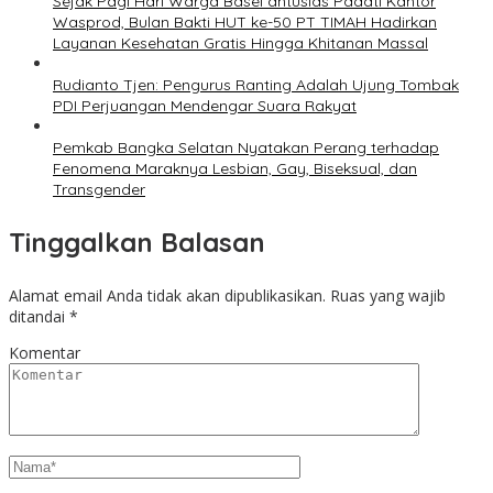
Sejak Pagi Hari Warga Basel antusias Padati Kantor
Wasprod, Bulan Bakti HUT ke-50 PT TIMAH Hadirkan
Layanan Kesehatan Gratis Hingga Khitanan Massal
Rudianto Tjen: Pengurus Ranting Adalah Ujung Tombak
PDI Perjuangan Mendengar Suara Rakyat
Pemkab Bangka Selatan Nyatakan Perang terhadap
Fenomena Maraknya Lesbian, Gay, Biseksual, dan
Transgender
Tinggalkan Balasan
Alamat email Anda tidak akan dipublikasikan.
Ruas yang wajib
ditandai
*
Komentar