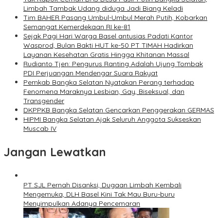
Limbah Tambak Udang diduga Jadi Biang Keladi
Tim BAHER Pasang Umbul-Umbul Merah Putih, Kobarkan
Semangat Kemerdekaan RI ke-81
Sejak Pagi Hari Warga Basel antusias Padati Kantor
Wasprod, Bulan Bakti HUT ke-50 PT TIMAH Hadirkan
Layanan Kesehatan Gratis Hingga Khitanan Massal
Rudianto Tjen: Pengurus Ranting Adalah Ujung Tombak
PDI Perjuangan Mendengar Suara Rakyat
Pemkab Bangka Selatan Nyatakan Perang terhadap
Fenomena Maraknya Lesbian, Gay, Biseksual, dan
Transgender
DKPPKB Bangka Selatan Gencarkan Penggerakan GERMAS
HIPMI Bangka Selatan Ajak Seluruh Anggota Sukseskan
Muscab IV
Jangan Lewatkan
PT SJL Pernah Disanksi, Dugaan Limbah Kembali
Mengemuka, DLH Basel Kini Tak Mau Buru-buru
Menyimpulkan Adanya Pencemaran