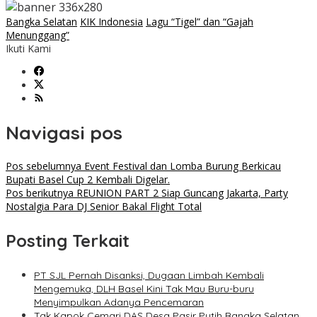
Bangka Selatan
KIK Indonesia
Lagu “Tigel” dan “Gajah
Menunggang”
Ikuti Kami
Navigasi pos
Pos sebelumnya
Event Festival dan Lomba Burung Berkicau
Bupati Basel Cup 2 Kembali Digelar.
Pos berikutnya
REUNION PART 2 Siap Guncang Jakarta, Party
Nostalgia Para DJ Senior Bakal Flight Total
Posting Terkait
PT SJL Pernah Disanksi, Dugaan Limbah Kembali
Mengemuka, DLH Basel Kini Tak Mau Buru-buru
Menyimpulkan Adanya Pencemaran
Tak Kapok Cemari DAS Desa Pasir Putih Bangka Selatan,