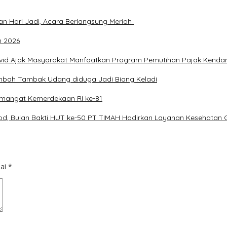
an Hari Jadi, Acara Berlangsung Meriah
n 2026
avid Ajak Masyarakat Manfaatkan Program Pemutihan Pajak Kenda
imbah Tambak Udang diduga Jadi Biang Keladi
mangat Kemerdekaan RI ke-81
od, Bulan Bakti HUT ke-50 PT TIMAH Hadirkan Layanan Kesehatan G
dai
*