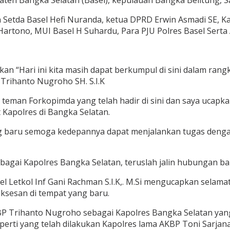
ten Bangka Selatan (Basel), kepulauan Bangka Belitung, S
n Setda Basel Hefi Nuranda, ketua DPRD Erwin Asmadi SE, K
Hartono, MUI Basel H Suhardu, Para PJU Polres Basel Serta
an “Hari ini kita masih dapat berkumpul di sini dalam ra
 Trihanto Nugroho SH. S.I.K
teman Forkopimda yang telah hadir di sini dan saya ucapk
Kapolres di Bangka Selatan.
ng baru semoga kedepannya dapat menjalankan tugas denga
bagai Kapolres Bangka Selatan, teruslah jalin hubungan ba
Letkol Inf Gani Rachman S.I.K,. M.Si mengucapkan selamat
suksesan di tempat yang baru.
BP Trihanto Nugroho sebagai Kapolres Bangka Selatan ya
erti yang telah dilakukan Kapolres lama AKBP Toni Sarjana