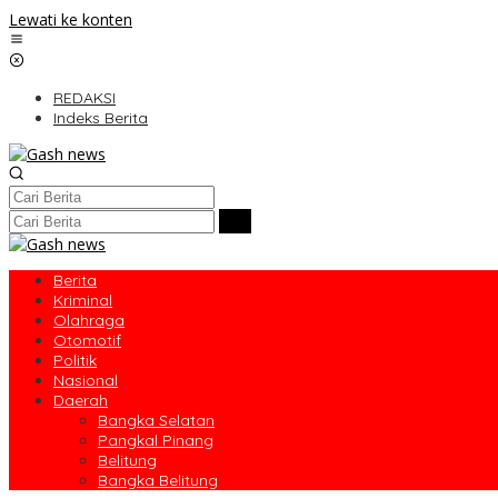
Lewati ke konten
REDAKSI
Indeks Berita
Berita
Kriminal
Olahraga
Otomotif
Politik
Nasional
Daerah
Bangka Selatan
Pangkal Pinang
Belitung
Bangka Belitung