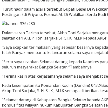
Dilaksanakan Di Mapolres Bangka Selatan, Toboali Kabupa
Turut hadir dalam acara tersebut Bupati Basel Di Wakilka
Postingan Edi Priyono, Posmat AL Di Wakilkan Serda Rudi 
Dalam serah Terima tersebut, Akbp Toni Sarjaka mengatak
selatan dari AKBP Toni sarjaka SH.S.I.K, M.I.K kepada AKBP
“Saya ucapkan terimakasih yang sebesar besarnya kepada 
telah Banyak membantu kelancaran selama saya menjabat 
“Serta saya ucapkan Selamat datang kepada Kapolres ya
seluruh masyarakat Bangka Selatan,”Tambahnya
“Terima kasih atas kerjasamanya selama saya menjabat se
Pada kesempatan itu Komandan Kodim (Dandim) 0432/Basel 
Akbp Toni Sarjaka, S. H. S.I.K., M.I.K semoga di berikan ke
“Selamat datang di Kabupaten Bangka Selatan kepada AK
kondusifitas wilayah hukum Kabupaten Bangka Selatan sep