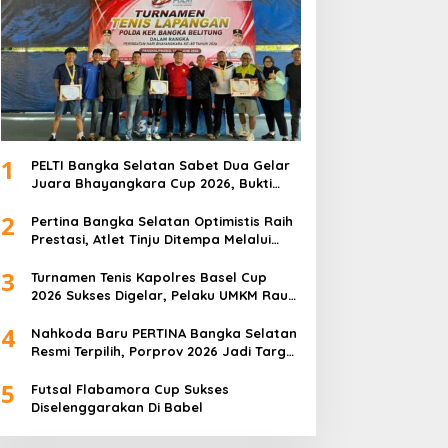
1
PELTI Bangka Selatan Sabet Dua Gelar
Juara Bhayangkara Cup 2026, Bukti
Pembinaan Atlet Terus Berbuah Prestasi
2
Pertina Bangka Selatan Optimistis Raih
Prestasi, Atlet Tinju Ditempa Melalui
Latihan Bersama
3
Turnamen Tenis Kapolres Basel Cup
2026 Sukses Digelar, Pelaku UMKM Raup
Omset Meroket
4
Nahkoda Baru PERTINA Bangka Selatan
Resmi Terpilih, Porprov 2026 Jadi Target
Utama
5
Futsal Flabamora Cup Sukses
Diselenggarakan Di Babel