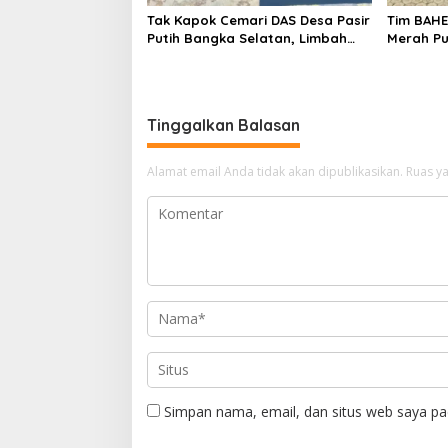
Tak Kapok Cemari DAS Desa Pasir
Tim BAH
Putih Bangka Selatan, Limbah
Merah Pu
Tambak Udang diduga Jadi
Semangat
Biang Keladi
Tinggalkan Balasan
Alamat email Anda tidak akan dipublikasikan.
Ruas ya
Simpan nama, email, dan situs web saya pa