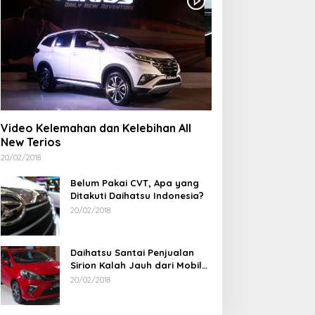
Video Kelemahan dan Kelebihan All
New Terios
20/02/2018
Belum Pakai CVT, Apa yang
Ditakuti Daihatsu Indonesia?
20/02/2018
Daihatsu Santai Penjualan
Sirion Kalah Jauh dari Mobil
LCGC
20/02/2018