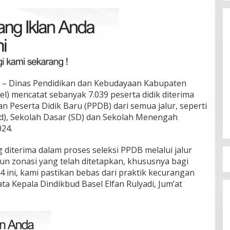
 – Dinas Pendidikan dan Kebudayaan Kabupaten
Terpilih di Musda VI, Rina Tarol
l) mencatat sebanyak 7.039 peserta didik diterima
Bawa Misi Besar Bangkitkan
n Peserta Didik Baru (PPDB) dari semua jalur, seperti
Golkar Bangka Selatan
Di Bangka Selatan, Politik
|
29/03/2026
ud), Sekolah Dasar (SD) dan Sekolah Menengah
24.
g diterima dalam proses seleksi PPDB melalui jalur
pun zonasi yang telah ditetapkan, khususnya bagi
 ini, kami pastikan bebas dari praktik kecurangan
ata Kepala Dindikbud Basel Elfan Rulyadi, Jum’at