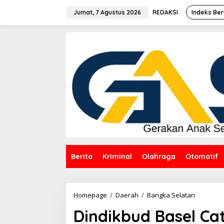
Lewati
ke
Jumat, 7 Agustus 2026
REDAKSI
Indeks Ber
konten
Berita
Kriminal
Olahraga
Otomotif
Dindikbu
Homepage
/
Daerah
/
Bangka Selatan
Basel
Dindikbud Basel Cat
Catat
7.039