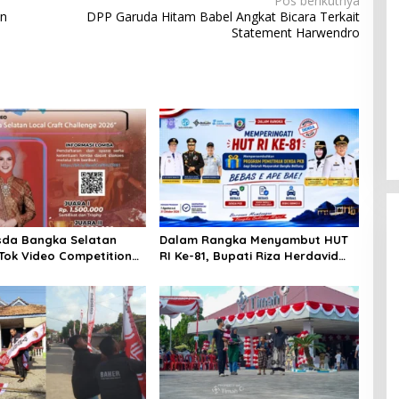
Pos berikutnya
an
DPP Garuda Hitam Babel Angkat Bicara Terkait
Statement Harwendro
sda Bangka Selatan
Dalam Rangka Menyambut HUT
kTok Video Competition
RI Ke-81, Bupati Riza Herdavid
Ajak Masyarakat Manfaatkan
Program Pemutihan Pajak
Kendaraan Bermotor