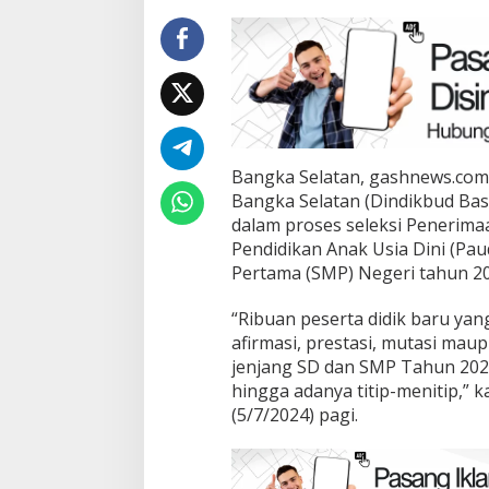
Bangka Selatan, gashnews.com
Bangka Selatan (Dindikbud Base
dalam proses seleksi Penerimaa
Pendidikan Anak Usia Dini (Pa
Pertama (SMP) Negeri tahun 20
“Ribuan peserta didik baru yan
afirmasi, prestasi, mutasi mau
jenjang SD dan SMP Tahun 2024
hingga adanya titip-menitip,” k
(5/7/2024) pagi.