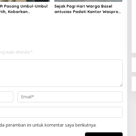
ER Pasang Umbul-Umbul
Sejak Pagi Hari Warga Basel
tih, Kobarkan
antusias Padati Kantor Wasprod,
 Kemerdekaan RI ke-81
Bulan Bakti HUT ke-50 PT TIMAH
Hadirkan Layanan Kesehatan
Gratis Hingga Khitanan Massal
ng wajib ditandai
*
da peramban ini untuk komentar saya berikutnya.