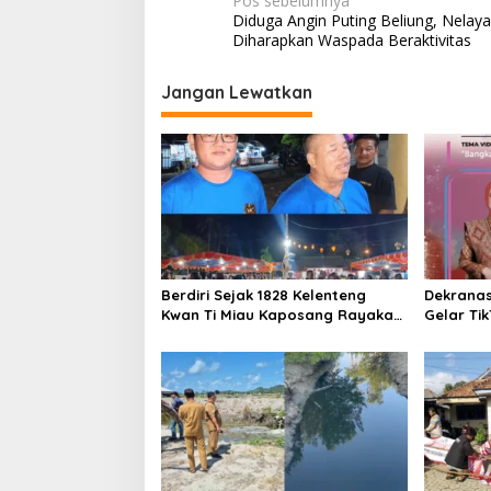
Navigasi
Pos sebelumnya
Diduga Angin Puting Beliung, Nelay
pos
Diharapkan Waspada Beraktivitas
Jangan Lewatkan
Berdiri Sejak 1828 Kelenteng
Dekrana
Kwan Ti Miau Kaposang Rayakan
Gelar Ti
Hari Jadi, Acara Berlangsung
2026
Meriah