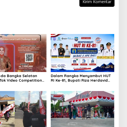
sda Bangka Selatan
Dalam Rangka Menyambut HUT
kTok Video Competition
RI Ke-81, Bupati Riza Herdavid
Ajak Masyarakat Manfaatkan
Program Pemutihan Pajak
Kendaraan Bermotor