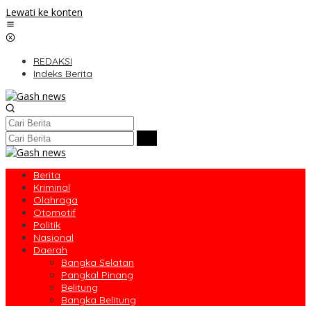
Lewati ke konten
REDAKSI
Indeks Berita
Berita
Kriminal
Olahraga
Otomotif
Politik
Nasional
Daerah
Bangka Selatan
Pangkal Pinang
Belitung
Bangka Belitung