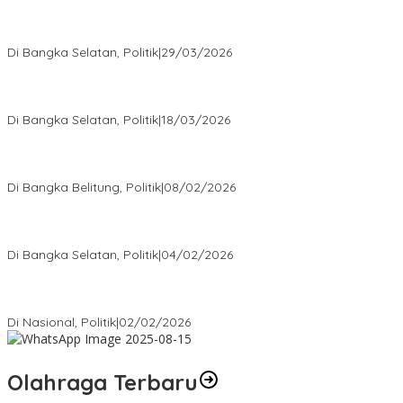
Terpilih di Musda VI, Rina Tarol Bawa Misi Besar Bangkitkan
Golkar Bangka Selatan
Di Bangka Selatan, Politik
|
29/03/2026
Ramadan Penuh Berkah, PAC Toboali partai PDI Perjuangan
Bagikan Takjil
Di Bangka Selatan, Politik
|
18/03/2026
Rudianto Tjen Dorong Seluruh Struktur Partai Aktif Turun ke
Rakyat
Di Bangka Belitung, Politik
|
08/02/2026
Nursito Tancap Gas Siap Pimpin KNPI Bangka Selatan: Pemuda
Bukan Penonton
Di Bangka Selatan, Politik
|
04/02/2026
Matoridi Tegaskan Polri Pilar Strategis Bangsa Wacana di
Bawah Kementerian Dinilai Salah Arah
Di Nasional, Politik
|
02/02/2026
Olahraga Terbaru