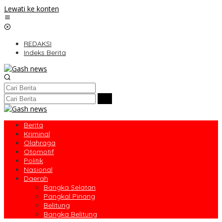
Lewati ke konten
REDAKSI
Indeks Berita
Berita
Kriminal
Olahraga
Otomotif
Politik
Nasional
Daerah
Bangka Selatan
Pangkal Pinang
Belitung
Bangka Belitung