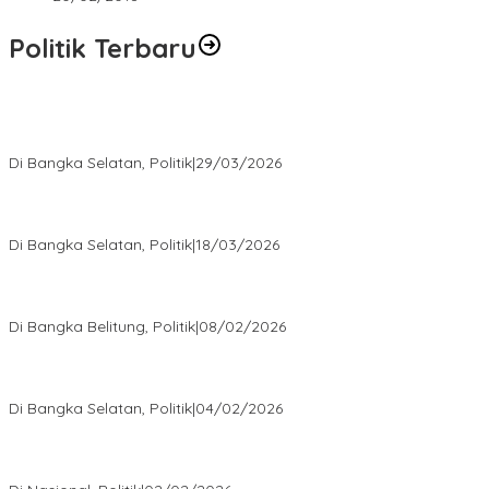
Politik Terbaru
Terpilih di Musda VI, Rina Tarol Bawa Misi Besar Bangkitkan
Golkar Bangka Selatan
Di Bangka Selatan, Politik
|
29/03/2026
Ramadan Penuh Berkah, PAC Toboali partai PDI Perjuangan
Bagikan Takjil
Di Bangka Selatan, Politik
|
18/03/2026
Rudianto Tjen Dorong Seluruh Struktur Partai Aktif Turun ke
Rakyat
Di Bangka Belitung, Politik
|
08/02/2026
Nursito Tancap Gas Siap Pimpin KNPI Bangka Selatan: Pemuda
Bukan Penonton
Di Bangka Selatan, Politik
|
04/02/2026
Matoridi Tegaskan Polri Pilar Strategis Bangsa Wacana di
Bawah Kementerian Dinilai Salah Arah