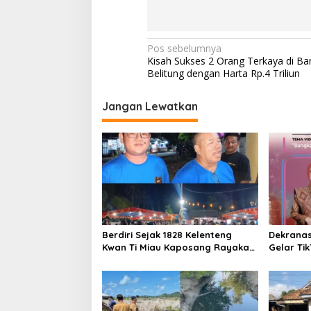
Navigasi
Pos sebelumnya
Kisah Sukses 2 Orang Terkaya di Ba
pos
Belitung dengan Harta Rp.4 Triliun
Jangan Lewatkan
Berdiri Sejak 1828 Kelenteng
Dekrana
Kwan Ti Miau Kaposang Rayakan
Gelar Ti
Hari Jadi, Acara Berlangsung
2026
Meriah