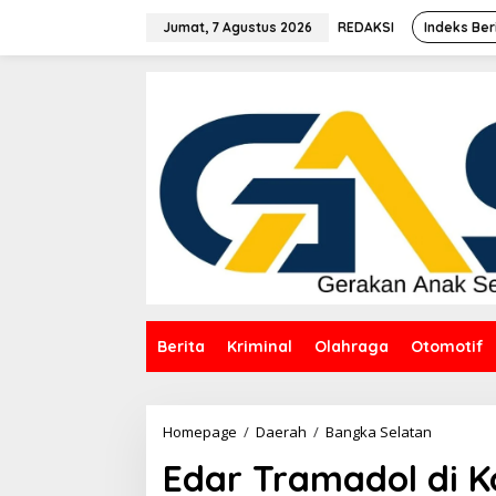
Lewati
ke
Jumat, 7 Agustus 2026
REDAKSI
Indeks Ber
konten
Berita
Kriminal
Olahraga
Otomotif
Edar
Homepage
/
Daerah
/
Bangka Selatan
Tramadol
Edar Tramadol di 
di
Konter