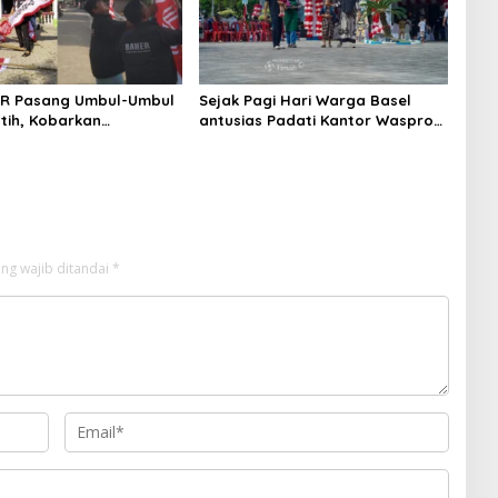
ER Pasang Umbul-Umbul
Sejak Pagi Hari Warga Basel
tih, Kobarkan
antusias Padati Kantor Wasprod,
 Kemerdekaan RI ke-81
Bulan Bakti HUT ke-50 PT TIMAH
Hadirkan Layanan Kesehatan
Gratis Hingga Khitanan Massal
ng wajib ditandai
*