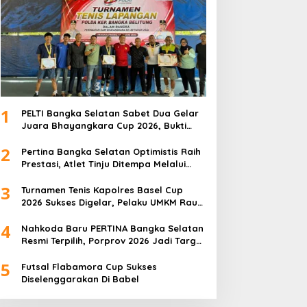
1
PELTI Bangka Selatan Sabet Dua Gelar
Juara Bhayangkara Cup 2026, Bukti
Pembinaan Atlet Terus Berbuah Prestasi
2
Pertina Bangka Selatan Optimistis Raih
Prestasi, Atlet Tinju Ditempa Melalui
Latihan Bersama
3
Turnamen Tenis Kapolres Basel Cup
2026 Sukses Digelar, Pelaku UMKM Raup
Omset Meroket
4
Nahkoda Baru PERTINA Bangka Selatan
Resmi Terpilih, Porprov 2026 Jadi Target
Utama
5
Futsal Flabamora Cup Sukses
Diselenggarakan Di Babel