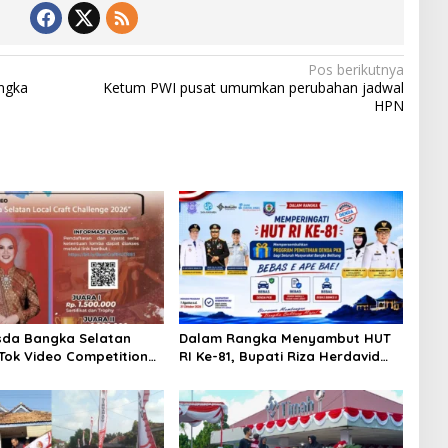
Pos berikutnya
ngka
Ketum PWI pusat umumkan perubahan jadwal
HPN
sda Bangka Selatan
Dalam Rangka Menyambut HUT
kTok Video Competition
RI Ke-81, Bupati Riza Herdavid
Ajak Masyarakat Manfaatkan
Program Pemutihan Pajak
Kendaraan Bermotor