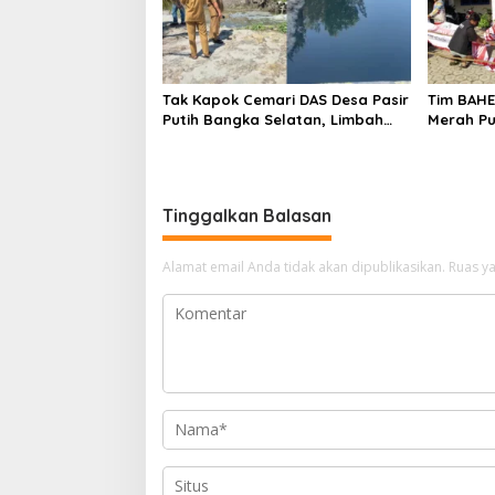
Tak Kapok Cemari DAS Desa Pasir
Tim BAH
Putih Bangka Selatan, Limbah
Merah Pu
Tambak Udang diduga Jadi
Semangat
Biang Keladi
Tinggalkan Balasan
Alamat email Anda tidak akan dipublikasikan.
Ruas ya