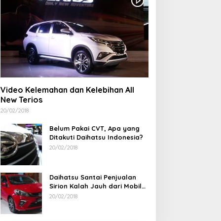
Video Kelemahan dan Kelebihan All
New Terios
20/02/2018
Belum Pakai CVT, Apa yang
Ditakuti Daihatsu Indonesia?
20/02/2018
Daihatsu Santai Penjualan
Sirion Kalah Jauh dari Mobil
LCGC
20/02/2018