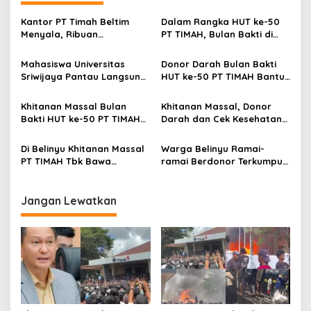
Kantor PT Timah Beltim
Dalam Rangka HUT ke-50
Menyala, Ribuan
PT TIMAH, Bulan Bakti di
Penambang Murka,
Jakarta Hadirkan Khitanan
Pemerintah Jangan Tutup
Massal, Donor Darah, dan
Mahasiswa Universitas
Donor Darah Bulan Bakti
Mata
Layanan Kesehatan Gratis
Sriwijaya Pantau Langsung
HUT ke-50 PT TIMAH Bantu
Proses Penambangan
Jaga Stok PMI Bangka
Timah di PT TIMAH
Barat
Khitanan Massal Bulan
Khitanan Massal, Donor
Bakti HUT ke-50 PT TIMAH
Darah dan Cek Kesehatan
Disambut Antusias Warga
Gratis Warnai Bulan Bakti
Bangka Barat
HUT ke-50 PT TIMAH di
Di Belinyu Khitanan Massal
Warga Belinyu Ramai-
Bangka Tengah
PT TIMAH Tbk Bawa
ramai Berdonor Terkumpul
Kebahagiaan bagi
138 Kantong Darah Pada
Keluarga
Bulan Bakti HUT ke-50 PT
TIMAH
Jangan Lewatkan