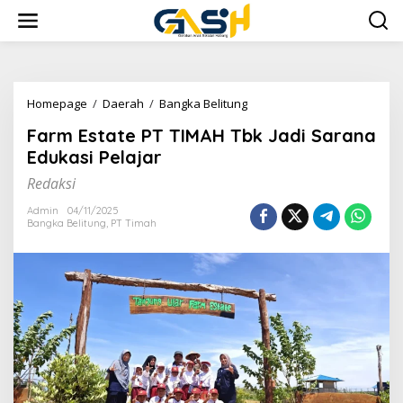
Lewati
ke
konten
Farm
Homepage
/
Daerah
/
Bangka Belitung
Estate
Farm Estate PT TIMAH Tbk Jadi Sarana
PT
TIMAH
Edukasi Pelajar
Tbk
Redaksi
Jadi
Sarana
Admin
04/11/2025
Edukasi
Bangka Belitung
,
PT Timah
Pelajar