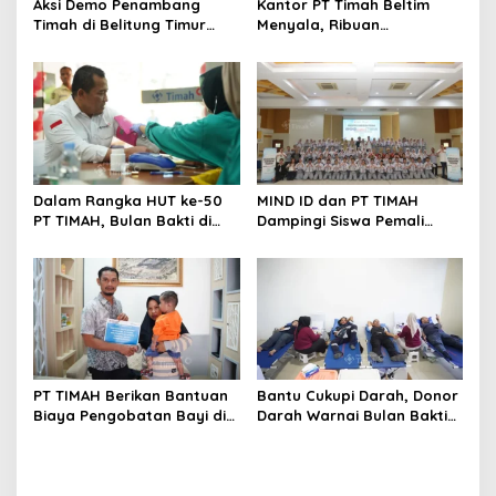
Aksi Demo Penambang
Kantor PT Timah Beltim
Timah di Belitung Timur
Menyala, Ribuan
Menggema, Ketua Komisi
Penambang Murka,
XII DPR Bambang Patijaya
Pemerintah Jangan Tutup
Dorong Perpres Segera
Mata
Diterbitkan
Dalam Rangka HUT ke-50
MIND ID dan PT TIMAH
PT TIMAH, Bulan Bakti di
Dampingi Siswa Pemali
Jakarta Hadirkan Khitanan
Kejar Kampus Impian
Massal, Donor Darah, dan
Layanan Kesehatan Gratis
PT TIMAH Berikan Bantuan
Bantu Cukupi Darah, Donor
Biaya Pengobatan Bayi di
Darah Warnai Bulan Bakti
Pangkalpinang
HUT ke-50 PT TIMAH di
Bangka Tengah