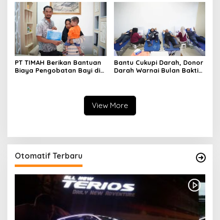
Layanan Kesehatan Gratis
PT TIMAH Berikan Bantuan
Bantu Cukupi Darah, Donor
Biaya Pengobatan Bayi di
Darah Warnai Bulan Bakti
Pangkalpinang
HUT ke-50 PT TIMAH di
Bangka Tengah
View More
Otomatif Terbaru