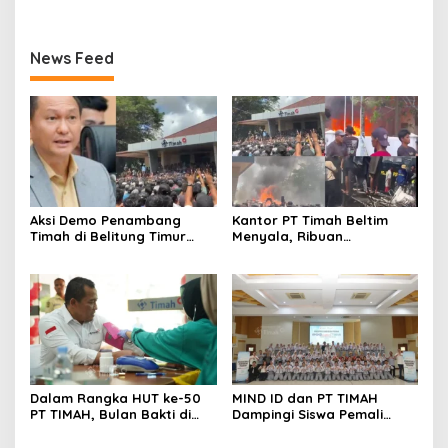
News Feed
Aksi Demo Penambang
Kantor PT Timah Beltim
Timah di Belitung Timur
Menyala, Ribuan
Menggema, Ketua Komisi
Penambang Murka,
XII DPR Bambang Patijaya
Pemerintah Jangan Tutup
Dorong Perpres Segera
Mata
Diterbitkan
Dalam Rangka HUT ke-50
MIND ID dan PT TIMAH
PT TIMAH, Bulan Bakti di
Dampingi Siswa Pemali
Jakarta Hadirkan Khitanan
Kejar Kampus Impian
Massal, Donor Darah, dan