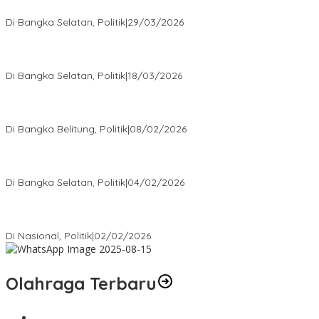
Golkar Bangka Selatan
Di Bangka Selatan, Politik
|
29/03/2026
Ramadan Penuh Berkah, PAC Toboali partai PDI Perjuangan
Bagikan Takjil
Di Bangka Selatan, Politik
|
18/03/2026
Rudianto Tjen Dorong Seluruh Struktur Partai Aktif Turun ke
Rakyat
Di Bangka Belitung, Politik
|
08/02/2026
Nursito Tancap Gas Siap Pimpin KNPI Bangka Selatan: Pemuda
Bukan Penonton
Di Bangka Selatan, Politik
|
04/02/2026
Matoridi Tegaskan Polri Pilar Strategis Bangsa Wacana di
Bawah Kementerian Dinilai Salah Arah
Di Nasional, Politik
|
02/02/2026
Olahraga Terbaru