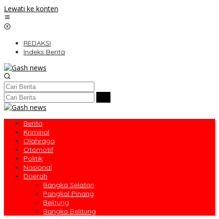
Lewati ke konten
REDAKSI
Indeks Berita
Berita
Kriminal
Olahraga
Otomotif
Politik
Nasional
Daerah
Bangka Selatan
Pangkal Pinang
Belitung
Bangka Belitung