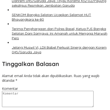
Danrem 045/Garuda Jaya Tinjau Koramil 432-02/Payung
sekaligus Resmikan Jembatan Garuda
SENKOM Bangka Selatan Ucapkan Selamat HUT
Bhayangkara ke-80
Terima Penghargaan dari Polres Basel, Ketua PJS Bangka
Selatan Dani Samjaya: Ini Amanah untuk Menjaga Marwah
Pers
Jelang Muswil VI, LDII Babel Perkuat Sinergi dengan Korem
045/Garuda Jaya
Tinggalkan Balasan
Alamat email Anda tidak akan dipublikasikan.
Ruas yang wajib
ditandai
*
Komentar