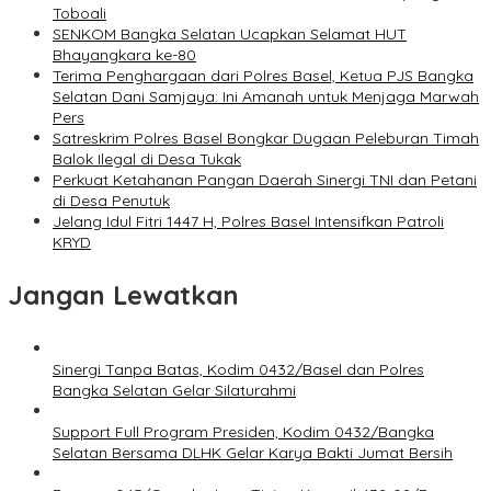
Toboali
SENKOM Bangka Selatan Ucapkan Selamat HUT
Bhayangkara ke-80
Terima Penghargaan dari Polres Basel, Ketua PJS Bangka
Selatan Dani Samjaya: Ini Amanah untuk Menjaga Marwah
Pers
Satreskrim Polres Basel Bongkar Dugaan Peleburan Timah
Balok Ilegal di Desa Tukak
Perkuat Ketahanan Pangan Daerah Sinergi TNI dan Petani
di Desa Penutuk
Jelang Idul Fitri 1447 H, Polres Basel Intensifkan Patroli
KRYD
Jangan Lewatkan
‎Sinergi Tanpa Batas, Kodim 0432/Basel dan Polres
Bangka Selatan Gelar Silaturahmi
Support Full Program Presiden, Kodim 0432/Bangka
Selatan Bersama DLHK Gelar Karya Bakti Jumat Bersih