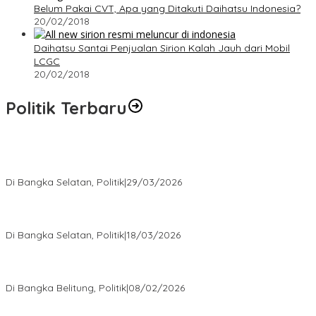
Belum Pakai CVT, Apa yang Ditakuti Daihatsu Indonesia?
20/02/2018
Daihatsu Santai Penjualan Sirion Kalah Jauh dari Mobil
LCGC
20/02/2018
Politik Terbaru
Terpilih di Musda VI, Rina Tarol Bawa Misi Besar Bangkitkan
Golkar Bangka Selatan
Di Bangka Selatan, Politik
|
29/03/2026
Ramadan Penuh Berkah, PAC Toboali partai PDI Perjuangan
Bagikan Takjil
Di Bangka Selatan, Politik
|
18/03/2026
Rudianto Tjen Dorong Seluruh Struktur Partai Aktif Turun ke
Rakyat
Di Bangka Belitung, Politik
|
08/02/2026
Nursito Tancap Gas Siap Pimpin KNPI Bangka Selatan: Pemuda