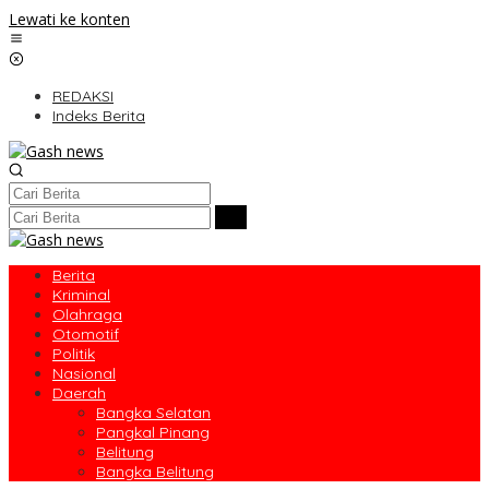
Lewati ke konten
REDAKSI
Indeks Berita
Berita
Kriminal
Olahraga
Otomotif
Politik
Nasional
Daerah
Bangka Selatan
Pangkal Pinang
Belitung
Bangka Belitung