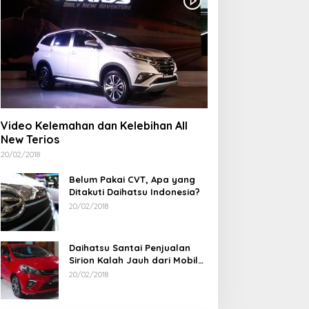
Video Kelemahan dan Kelebihan All
New Terios
20/02/2018
Belum Pakai CVT, Apa yang
Ditakuti Daihatsu Indonesia?
20/02/2018
Daihatsu Santai Penjualan
Sirion Kalah Jauh dari Mobil
LCGC
20/02/2018