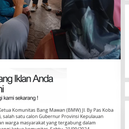
Terpilih di Musda VI, Rina Tarol
Bawa Misi Besar Bangkitkan
Golkar Bangka Selatan
Di Bangka Selatan, Politik
|
29/03/2026
Ketua Komunitas Bang Mawan (BMW) Jl. By Pas Koba
, salah satu calon Gubernur Provinsi Kepulauan
san warga masyarakat yang tergabung dalam