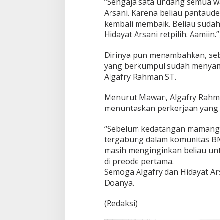
“Sengaja sata undang semua w
Arsani. Karena beliau pantau
kembali membaik. Beliau sud
Hidayat Arsani retpilih. Aamii
Dirinya pun menambahkan, seb
yang berkumpul sudah menyam
Algafry Rahman ST.
Menurut Mawan, Algafry Rahma
menuntaskan perkerjaan yang 
“Sebelum kedatangan mamang H
tergabung dalam komunitas BM
masih menginginkan beliau u
di preode pertama.
Semoga Algafry dan Hidayat Ars
Doanya.
(Redaksi)