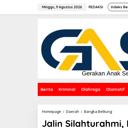
Lewati
ke
Minggu, 9 Agustus 2026
REDAKSI
Indeks Be
konten
Berita
Kriminal
Olahraga
Otomotif
Jalin
Homepage
/
Daerah
/
Bangka Belitung
Silahtura
Jalin Silahturahmi,
Hidayat
Arsani