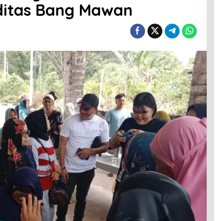
itas Bang Mawan
t
as