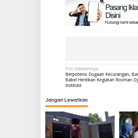
Navigasi
Pos sebelumnya
Berpotensi Dugaan Kecurangan, Ba
pos
Babel Hentikan Kegiatan Rosman D
Institute
Jangan Lewatkan