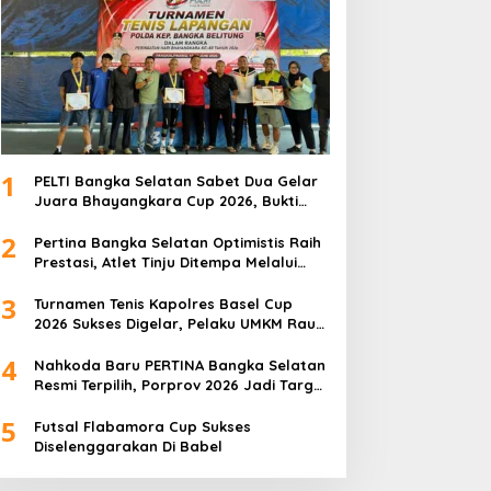
1
PELTI Bangka Selatan Sabet Dua Gelar
Juara Bhayangkara Cup 2026, Bukti
Pembinaan Atlet Terus Berbuah Prestasi
2
Pertina Bangka Selatan Optimistis Raih
Prestasi, Atlet Tinju Ditempa Melalui
Latihan Bersama
3
Turnamen Tenis Kapolres Basel Cup
2026 Sukses Digelar, Pelaku UMKM Raup
Omset Meroket
4
Nahkoda Baru PERTINA Bangka Selatan
Resmi Terpilih, Porprov 2026 Jadi Target
Utama
5
Futsal Flabamora Cup Sukses
Diselenggarakan Di Babel