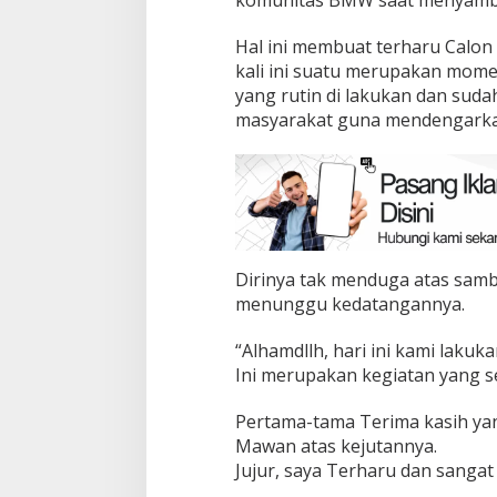
komunitas BMW saat menyamban
Hal ini membuat terharu Calon
kali ini suatu merupakan mom
yang rutin di lakukan dan sud
masyarakat guna mendengarkan
Dirinya tak menduga atas sam
menunggu kedatangannya.
“Alhamdllh, hari ini kami lakuk
Ini merupakan kegiatan yang s
Pertama-tama Terima kasih ya
Mawan atas kejutannya.
Jujur, saya Terharu dan sanga