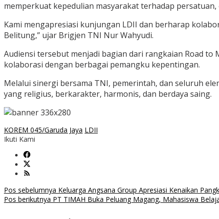
memperkuat kepedulian masyarakat terhadap persatuan, 
Kami mengapresiasi kunjungan LDII dan berharap kolabor
Belitung,” ujar Brigjen TNI Nur Wahyudi.
Audiensi tersebut menjadi bagian dari rangkaian Road t
kolaborasi dengan berbagai pemangku kepentingan.
Melalui sinergi bersama TNI, pemerintah, dan seluruh e
yang religius, berkarakter, harmonis, dan berdaya saing.
KOREM 045/Garuda Jaya
LDII
Ikuti Kami
Navigasi
Pos sebelumnya
Keluarga Angsana Group Apresiasi Kenaikan Pang
Pos berikutnya
PT TIMAH Buka Peluang Magang, Mahasiswa Belaja
pos