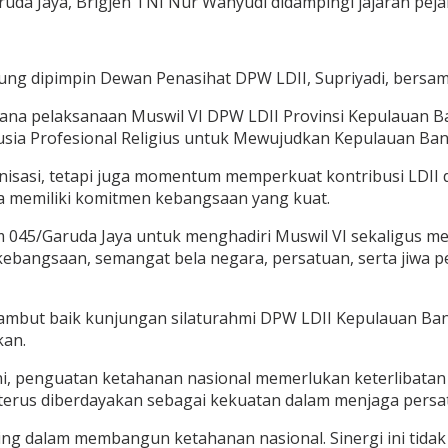
da Jaya, Brigjen TNI Nur Wahyudi didampingi jajaran peja
g dipimpin Dewan Penasihat DPW LDII, Supriyadi, bersam
na pelaksanaan Muswil VI DPW LDII Provinsi Kepulauan Ban
a Profesional Religius untuk Mewujudkan Kepulauan Bang
nisasi, tetapi juga momentum memperkuat kontribusi LDI
rta memiliki komitmen kebangsaan yang kuat.
045/Garuda Jaya untuk menghadiri Muswil VI sekaligus m
ebangsaan, semangat bela negara, persatuan, serta jiwa 
ambut baik kunjungan silaturahmi DPW LDII Kepulauan Ba
kan.
t ini, penguatan ketahanan nasional memerlukan keterliba
 terus diberdayakan sebagai kekuatan dalam menjaga pers
g dalam membangun ketahanan nasional. Sinergi ini tidak 