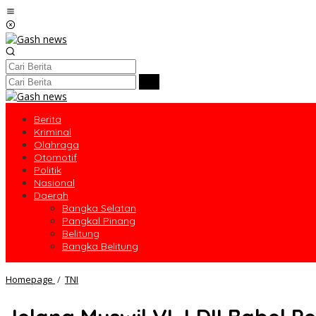
Lewati
ke
konten
Berita
Kriminal
Olahraga
Otomotif
Politik
Nasional
Daerah
Bangka Selatan
Pangkal Pinang
Belitung
Bangka Belitung
Jelang
Homepage
/
TNI
Muswil
VI,