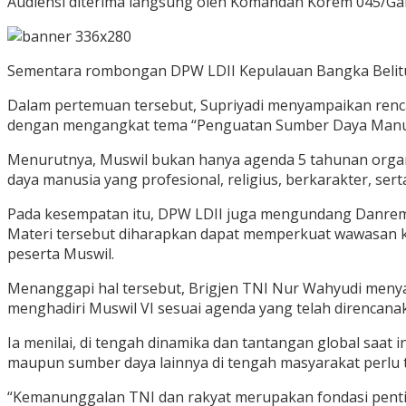
Audiensi diterima langsung oleh Komandan Korem 045/Garu
Sementara rombongan DPW LDII Kepulauan Bangka Belitun
Dalam pertemuan tersebut, Supriyadi menyampaikan renca
dengan mengangkat tema “Penguatan Sumber Daya Manusi
Menurutnya, Muswil bukan hanya agenda 5 tahunan orga
daya manusia yang profesional, religius, berkarakter, se
Pada kesempatan itu, DPW LDII juga mengundang Danrem 
Materi tersebut diharapkan dapat memperkuat wawasan k
peserta Muswil.
Menanggapi hal tersebut, Brigjen TNI Nur Wahyudi meny
menghadiri Muswil VI sesuai agenda yang telah direncana
Ia menilai, di tengah dinamika dan tantangan global saa
maupun sumber daya lainnya di tengah masyarakat perlu
“Kemanunggalan TNI dan rakyat merupakan fondasi pentin