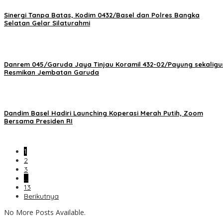
‎Sinergi Tanpa Batas, Kodim 0432/Basel dan Polres Bangka
Selatan Gelar Silaturahmi
Danrem 045/Garuda Jaya Tinjau Koramil 432-02/Payung sekaligu
Resmikan Jembatan Garuda
Dandim Basel Hadiri Launching Koperasi Merah Putih, Zoom
Bersama Presiden RI
1
2
3
…
13
Berikutnya
No More Posts Available.