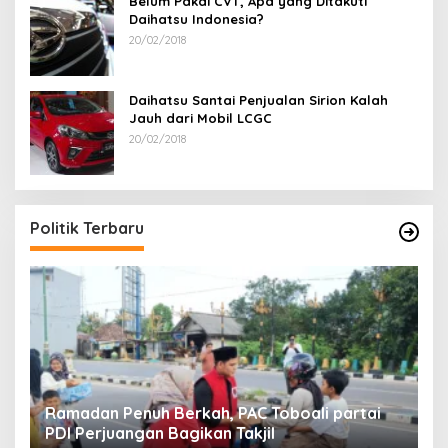
Belum Pakai CVT, Apa yang Ditakuti
Daihatsu Indonesia?
20/02/2018
Daihatsu Santai Penjualan Sirion Kalah
Jauh dari Mobil LCGC
20/02/2018
Politik Terbaru
Ramadan Penuh Berkah, PAC Toboali partai
R
PDI Perjuangan Bagikan Takjil
A