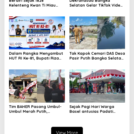
Berdiri Sejak 1828
Dekranasda Bangka
Kelenteng Kwan Ti Miau
Selatan Gelar TikTok Video
Kaposang Rayakan Hari
Competition 2026
Jadi, Acara Berlangsung
Meriah
Dalam Rangka Menyambut
Tak Kapok Cemari DAS Desa
HUT RI Ke-81, Bupati Riza
Pasir Putih Bangka Selatan,
Herdavid Ajak Masyarakat
Limbah Tambak Udang
Manfaatkan Program
diduga Jadi Biang Keladi
Pemutihan Pajak
Kendaraan Bermotor
Tim BAHER Pasang Umbul-
Sejak Pagi Hari Warga
Umbul Merah Putih,
Basel antusias Padati
Kobarkan Semangat
Kantor Wasprod, Bulan
Kemerdekaan RI ke-81
Bakti HUT ke-50 PT TIMAH
Hadirkan Layanan
Kesehatan Gratis Hingga
View More