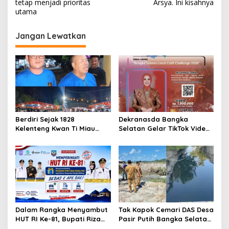
tetap menjadi prioritas
Arsya. Ini kisahnya
utama
Jangan Lewatkan
Berdiri Sejak 1828
Dekranasda Bangka
Kelenteng Kwan Ti Miau
Selatan Gelar TikTok Video
Kaposang Rayakan Hari
Competition 2026
Jadi, Acara Berlangsung
Meriah
Dalam Rangka Menyambut
Tak Kapok Cemari DAS Desa
HUT RI Ke-81, Bupati Riza
Pasir Putih Bangka Selatan,
Herdavid Ajak Masyarakat
Limbah Tambak Udang