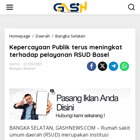
Lewati
ke
konten
Kepercayaan
Homepage
/
Daerah
/
Bangka Selatan
Publik
Kepercayaan Publik terus meningkat
terus
meningkat
terhadap pelayanan RSUD Basel
terhadap
pelayanan
Admin
22/09/2023
Bangka Selatan
RSUD
Basel
BANGKA SELATAN, GASHNEWS.COM – Rumah sakit
umum daerah (RSUD) merupakan institusi