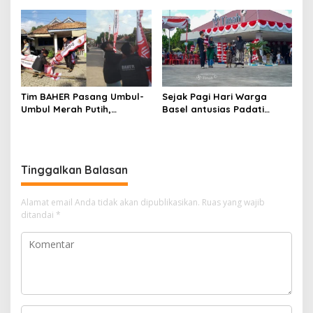
Manfaatkan Program
diduga Jadi Biang Keladi
Pemutihan Pajak
Kendaraan Bermotor
Tim BAHER Pasang Umbul-
Sejak Pagi Hari Warga
Umbul Merah Putih,
Basel antusias Padati
Kobarkan Semangat
Kantor Wasprod, Bulan
Kemerdekaan RI ke-81
Bakti HUT ke-50 PT TIMAH
Hadirkan Layanan
Kesehatan Gratis Hingga
Tinggalkan Balasan
Khitanan Massal
Alamat email Anda tidak akan dipublikasikan.
Ruas yang wajib
ditandai
*