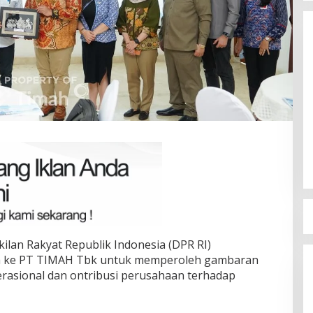
Terpilih di Musda VI, Rina Tarol
Bawa Misi Besar Bangkitkan
Golkar Bangka Selatan
Di Bangka Selatan, Politik
|
29/03/2026
ilan Rakyat Republik Indonesia (DPR RI)
a ke PT TIMAH Tbk untuk memperoleh gambaran
rasional dan ontribusi perusahaan terhadap