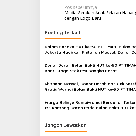
Navigasi
Pos sebelumnya
Media Gerakan Anak Selatan Haban
pos
dengan Logo Baru
Posting Terkait
Dalam Rangka HUT ke-50 PT TIMAH, Bulan Bak
Jakarta Hadirkan Khitanan Massal, Donor D
dan Layanan Kesehatan Gratis
Donor Darah Bulan Bakti HUT ke-50 PT TIMA
Bantu Jaga Stok PMI Bangka Barat
Khitanan Massal, Donor Darah dan Cek Kese
Gratis Warnai Bulan Bakti HUT ke-50 PT TIMA
Bangka Tengah
Warga Belinyu Ramai-ramai Berdonor Terku
138 Kantong Darah Pada Bulan Bakti HUT ke
TIMAH
Jangan Lewatkan