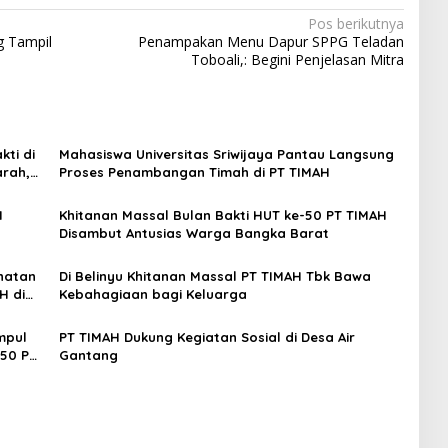
Pos berikutnya
g Tampil
Penampakan Menu Dapur SPPG Teladan
Toboali,: Begini Penjelasan Mitra
ti di
Mahasiswa Universitas Sriwijaya Pantau Langsung
arah,
Proses Penambangan Timah di PT TIMAH
H
Khitanan Massal Bulan Bakti HUT ke-50 PT TIMAH
Disambut Antusias Warga Bangka Barat
hatan
Di Belinyu Khitanan Massal PT TIMAH Tbk Bawa
H di
Kebahagiaan bagi Keluarga
mpul
PT TIMAH Dukung Kegiatan Sosial di Desa Air
-50 PT
Gantang