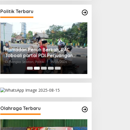
Politik Terbaru
Ramadan Penuh Berkah, PAC
Rudianto Tjen D
Toboali partai PDI Perjuangan
Struktur Partai A
Bagikan Takjil
Rakyat
Di Bangka Selatan, Politik
|
18/03/2026
Di Bangka Belitung, Polit
Olahraga Terbaru