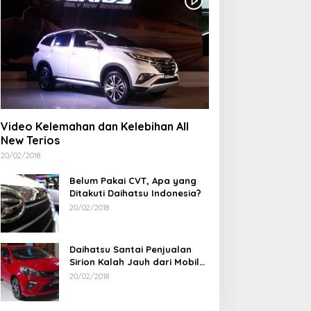
Video Kelemahan dan Kelebihan All
New Terios
20/02/2018
Belum Pakai CVT, Apa yang
Ditakuti Daihatsu Indonesia?
20/02/2018
Daihatsu Santai Penjualan
Sirion Kalah Jauh dari Mobil
LCGC
20/02/2018