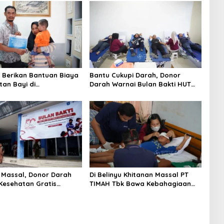
 Berikan Bantuan Biaya
Bantu Cukupi Darah, Donor
an Bayi di
Darah Warnai Bulan Bakti HUT
pinang
ke-50 PT TIMAH di Bangka
Tengah
 Massal, Donor Darah
Di Belinyu Khitanan Massal PT
Kesehatan Gratis
TIMAH Tbk Bawa Kebahagiaan
ulan Bakti HUT ke-50 PT
bagi Keluarga
 Bangka Tengah