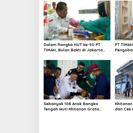
Dalam Rangka HUT ke-50 PT
PT TIMAH
TIMAH, Bulan Bakti di Jakarta
Pengobat
Hadirkan Khitanan Massal, Donor
Pangkal
Darah, dan Layanan Kesehatan
Gratis
Sebanyak 108 Anak Bangka
Khitanan
Tengah Ikuti Khitanan Gratis
dan Cek 
Bulan Bakti HUT ke-50 PT TIMAH
Warnai B
TIMAH di