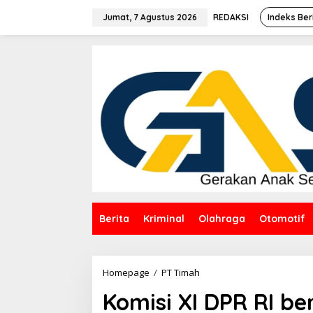
Lewati
ke
Jumat, 7 Agustus 2026
REDAKSI
Indeks Ber
konten
Berita
Kriminal
Olahraga
Otomotif
Komisi
Homepage
/
PT Timah
XI
Komisi XI DPR RI b
DPR
RI