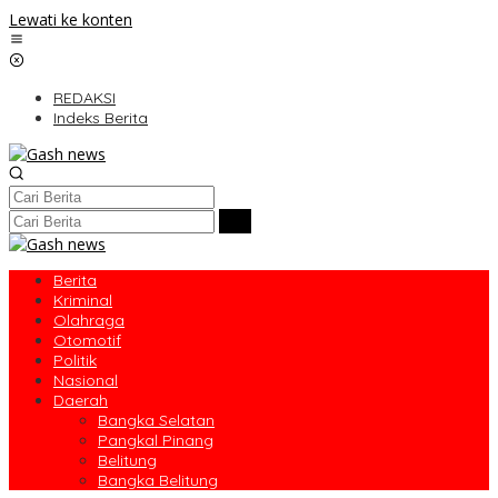
Lewati ke konten
REDAKSI
Indeks Berita
Berita
Kriminal
Olahraga
Otomotif
Politik
Nasional
Daerah
Bangka Selatan
Pangkal Pinang
Belitung
Bangka Belitung