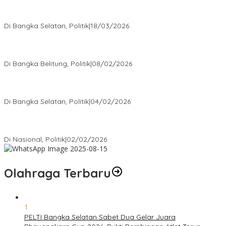
Ramadan Penuh Berkah, PAC Toboali partai PDI Perjuangan
Bagikan Takjil
Di Bangka Selatan, Politik
|
18/03/2026
Rudianto Tjen Dorong Seluruh Struktur Partai Aktif Turun ke
Rakyat
Di Bangka Belitung, Politik
|
08/02/2026
Nursito Tancap Gas Siap Pimpin KNPI Bangka Selatan: Pemuda
Bukan Penonton
Di Bangka Selatan, Politik
|
04/02/2026
Matoridi Tegaskan Polri Pilar Strategis Bangsa Wacana di
Bawah Kementerian Dinilai Salah Arah
Di Nasional, Politik
|
02/02/2026
Olahraga Terbaru
1
PELTI Bangka Selatan Sabet Dua Gelar Juara