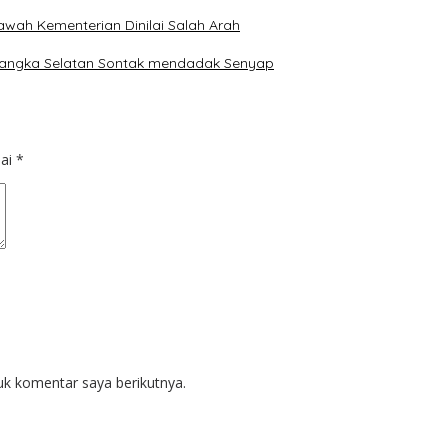
awah Kementerian Dinilai Salah Arah
Bangka Selatan Sontak mendadak Senyap
dai
*
uk komentar saya berikutnya.