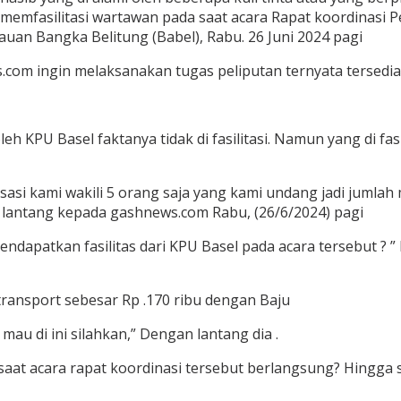
am memfasilitasi wartawan pada saat acara Rapat koordinas
auan Bangka Belitung (Babel), Rabu. 26 Juni 2024 pagi
com ingin melaksanakan tugas peliputan ternyata tersedia 
leh KPU Basel faktanya tidak di fasilitasi. Namun yang di fa
isasi kami wakili 5 orang saja yang kami undang jadi jumla
n lantang kepada gashnews.com Rabu, (26/6/2024) pagi
ndapatkan fasilitas dari KPU Basel pada acara tersebut ? ” 
transport sebesar Rp .170 ribu dengan Baju
au di ini silahkan,” Dengan lantang dia .
at acara rapat koordinasi tersebut berlangsung? Hingga sam