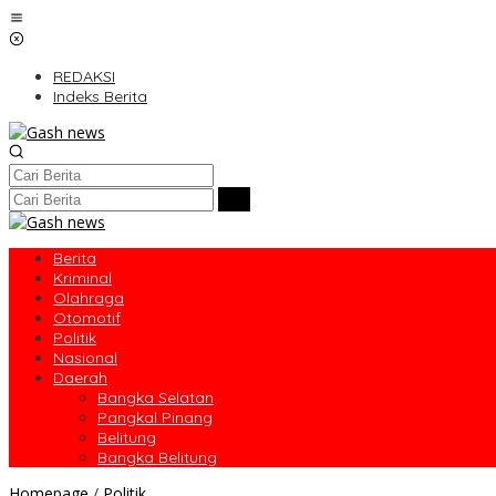
Lewati
ke
konten
REDAKSI
Indeks Berita
Berita
Kriminal
Olahraga
Otomotif
Politik
Nasional
Daerah
Bangka Selatan
Pangkal Pinang
Belitung
Bangka Belitung
KPU
Homepage
/
Politik