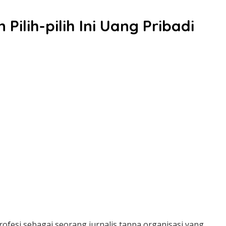
lih-pilih Ini Uang Pribadi
rofesi sebagai seorang jurnalis tanpa organisasi yang