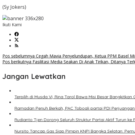
(Sy Jokers)
Ikuti Kami
Navigasi
Pos sebelumnya
Cegah Mavia Penyelundupan, Ketua PPM Basel Min
Pos berikutnya
Fasilitasi Media Seakan Di Anak Tirikan, Ditanya T
pos
Jangan Lewatkan
Terpilih di Musda VI, Rina Tarol Bawa Misi Besar Bangkitkan
Ramadan Penuh Berkah, PAC Toboali partai PDI Perjuangan 
Rudianto Tjen Dorong Seluruh Struktur Partai Aktif Turun ke
Nursito Tancap Gas Siap Pimpin KNPI Bangka Selatan: Pe