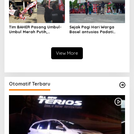
Tim BAHER Pasang Umbul-
Sejak Pagi Hari Warga
Umbul Merah Putih,
Basel antusias Padati
Kobarkan Semangat
Kantor Wasprod, Bulan
Kemerdekaan RI ke-81
Bakti HUT ke-50 PT TIMAH
Hadirkan Layanan
Kesehatan Gratis Hingga
View More
Khitanan Massal
Otomatif Terbaru