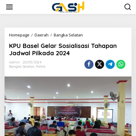
Lewati
ke
konten
KPU
Homepage
/
Daerah
/
Bangka Selatan
Basel
KPU Basel Gelar Sosialisasi Tahapan
Gelar
Sosialisasi
Jadwal Pilkada 2024
Tahapan
Jadwal
Admin
20/05/2024
Bangka Selatan
,
Politik
Pilkada
2024