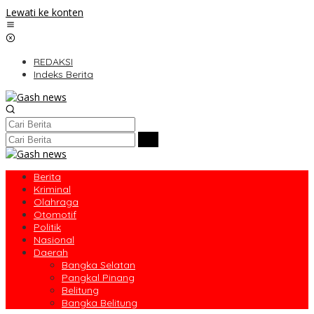
Lewati ke konten
REDAKSI
Indeks Berita
Berita
Kriminal
Olahraga
Otomotif
Politik
Nasional
Daerah
Bangka Selatan
Pangkal Pinang
Belitung
Bangka Belitung