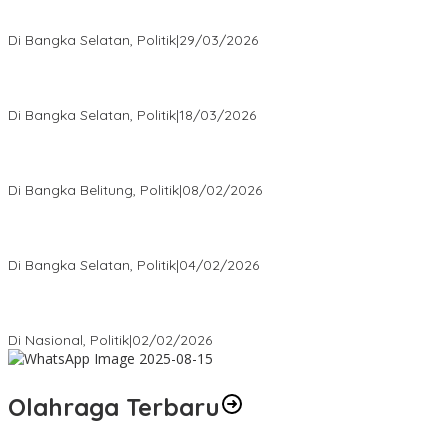
Terpilih di Musda VI, Rina Tarol Bawa Misi Besar Bangkitkan
Golkar Bangka Selatan
Di Bangka Selatan, Politik
|
29/03/2026
Ramadan Penuh Berkah, PAC Toboali partai PDI Perjuangan
Bagikan Takjil
Di Bangka Selatan, Politik
|
18/03/2026
Rudianto Tjen Dorong Seluruh Struktur Partai Aktif Turun ke
Rakyat
Di Bangka Belitung, Politik
|
08/02/2026
Nursito Tancap Gas Siap Pimpin KNPI Bangka Selatan: Pemuda
Bukan Penonton
Di Bangka Selatan, Politik
|
04/02/2026
Matoridi Tegaskan Polri Pilar Strategis Bangsa Wacana di
Bawah Kementerian Dinilai Salah Arah
Di Nasional, Politik
|
02/02/2026
Olahraga Terbaru