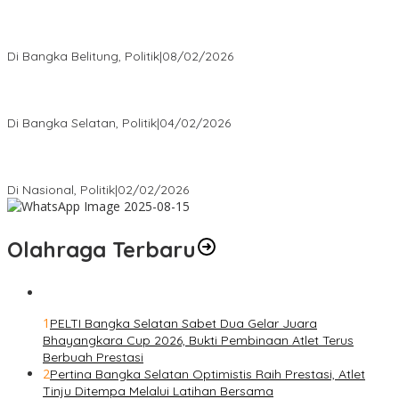
Rudianto Tjen Dorong Seluruh Struktur Partai Aktif Turun ke
Rakyat
Di Bangka Belitung, Politik
|
08/02/2026
Nursito Tancap Gas Siap Pimpin KNPI Bangka Selatan: Pemuda
Bukan Penonton
Di Bangka Selatan, Politik
|
04/02/2026
Matoridi Tegaskan Polri Pilar Strategis Bangsa Wacana di
Bawah Kementerian Dinilai Salah Arah
Di Nasional, Politik
|
02/02/2026
Olahraga Terbaru
1
PELTI Bangka Selatan Sabet Dua Gelar Juara
Bhayangkara Cup 2026, Bukti Pembinaan Atlet Terus
Berbuah Prestasi
2
Pertina Bangka Selatan Optimistis Raih Prestasi, Atlet
Tinju Ditempa Melalui Latihan Bersama