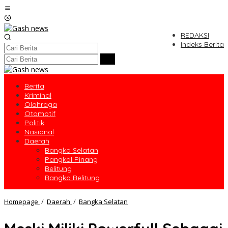
Lewati
ke
konten
REDAKSI
Indeks Berita
Berita
Kriminal
Olahraga
Otomotif
Politik
Nasional
Daerah
Bangka Selatan
Pangkal Pinang
Belitung
Bangka Belitung
Meski
Homepage
/
Daerah
/
Bangka Selatan
Miliki
Powerfull