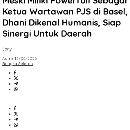
Meski Miliki Powerfull Sebagai
Sebagai
Ketua
Ketua Wartawan PJS di Basel,
Wartawan
PJS
Dhani Dikenal Humanis, Siap
di
Basel,
Sinergi Untuk Daerah
Dhani
Dikenal
Humanis,
Siap
Sony
Sinergi
Untuk
Admin
13/06/2026
Daerah
Bangka Selatan