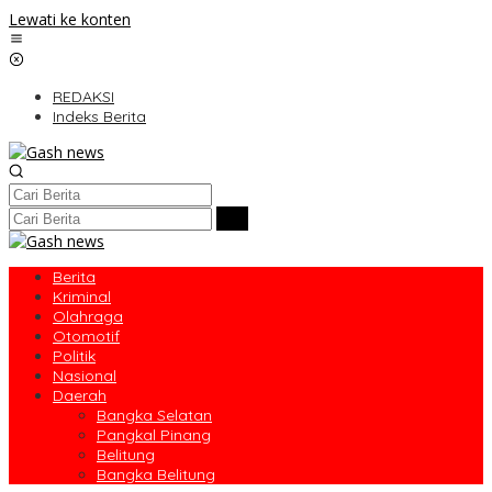
Lewati ke konten
REDAKSI
Indeks Berita
Berita
Kriminal
Olahraga
Otomotif
Politik
Nasional
Daerah
Bangka Selatan
Pangkal Pinang
Belitung
Bangka Belitung