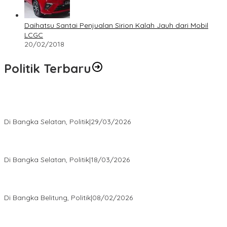
Daihatsu Santai Penjualan Sirion Kalah Jauh dari Mobil
LCGC
20/02/2018
Politik Terbaru
Terpilih di Musda VI, Rina Tarol Bawa Misi Besar Bangkitkan
Golkar Bangka Selatan
Di Bangka Selatan, Politik
|
29/03/2026
Ramadan Penuh Berkah, PAC Toboali partai PDI Perjuangan
Bagikan Takjil
Di Bangka Selatan, Politik
|
18/03/2026
Rudianto Tjen Dorong Seluruh Struktur Partai Aktif Turun ke
Rakyat
Di Bangka Belitung, Politik
|
08/02/2026
Nursito Tancap Gas Siap Pimpin KNPI Bangka Selatan: Pemuda
Bukan Penonton