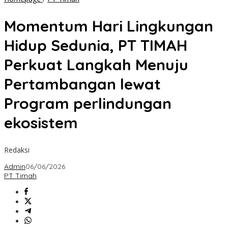
Hari
Lingkungan
Momentum Hari Lingkungan
Hidup
Sedunia,
Hidup Sedunia, PT TIMAH
PT
TIMAH
Perkuat Langkah Menuju
Perkuat
Langkah
Pertambangan lewat
Menuju
Pertambangan
Program perlindungan
lewat
Program
ekosistem
perlindungan
ekosistem
Redaksi
Admin
06/06/2026
PT Timah