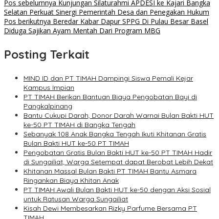
Navigasi
Pos sebelumnya
Kunjungan Silaturahmi APDESI ke Kajari Bangka
Selatan Perkuat Sinergi Pemerintah Desa dan Penegakan Hukum
pos
Pos berikutnya
Beredar Kabar Dapur SPPG Di Pulau Besar Basel
Diduga Sajikan Ayam Mentah Dari Program MBG
Posting Terkait
MIND ID dan PT TIMAH Dampingi Siswa Pemali Kejar
Kampus Impian
PT TIMAH Berikan Bantuan Biaya Pengobatan Bayi di
Pangkalpinang
Bantu Cukupi Darah, Donor Darah Warnai Bulan Bakti HUT
ke-50 PT TIMAH di Bangka Tengah
Sebanyak 108 Anak Bangka Tengah Ikuti Khitanan Gratis
Bulan Bakti HUT ke-50 PT TIMAH
Pengobatan Gratis Bulan Bakti HUT ke-50 PT TIMAH Hadir
di Sungailiat, Warga Setempat dapat Berobat Lebih Dekat
Khitanan Massal Bulan Bakti PT TIMAH Bantu Asmara
Ringankan Biaya Khitan Anak
PT TIMAH Awali Bulan Bakti HUT ke-50 dengan Aksi Sosial
untuk Ratusan Warga Sungailiat
Kisah Dewi Membesarkan Rizky Parfume Bersama PT
TIMAH