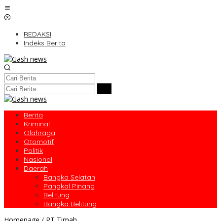
Lewati
ke
konten
REDAKSI
Indeks Berita
Berita
Kriminal
Olahraga
Otomotif
Politik
Nasional
Daerah
Bangka Selatan
Pangkal Pinang
Belitung
Bangka Belitung
Momentum
Homepage
/
PT Timah