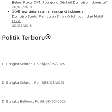
Belum Pakai CVT, Apa yang Ditakuti Daihatsu Indonesia?
20/02/2018
Daihatsu Santai Penjualan Sirion Kalah Jauh dari Mobil
LCGC
20/02/2018
Politik Terbaru
Terpilih di Musda VI, Rina Tarol Bawa Misi Besar Bangkitkan
Golkar Bangka Selatan
Di Bangka Selatan, Politik
|
29/03/2026
Ramadan Penuh Berkah, PAC Toboali partai PDI Perjuangan
Bagikan Takjil
Di Bangka Selatan, Politik
|
18/03/2026
Rudianto Tjen Dorong Seluruh Struktur Partai Aktif Turun ke
Rakyat
Di Bangka Belitung, Politik
|
08/02/2026
Nursito Tancap Gas Siap Pimpin KNPI Bangka Selatan: Pemuda