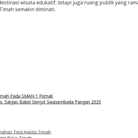
tinasi wisata edukatif, tetapi juga ruang publik yang ram
imah semakin diminati.
 Timah Pada SMAN 1 Pemali
as, Satgas Babel Genjot Swasembada Pangan 2025
nahan Tata Kelola Timah
ram Pasir Timah