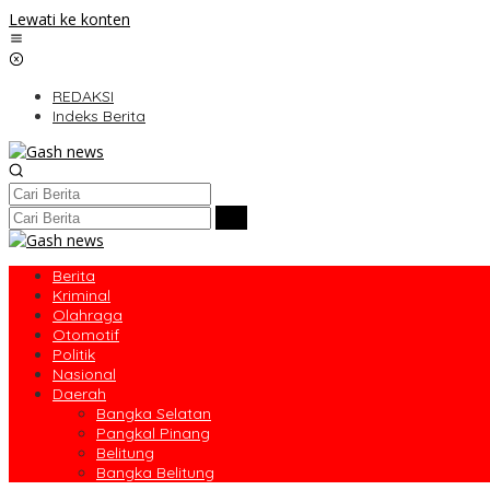
Lewati ke konten
REDAKSI
Indeks Berita
Berita
Kriminal
Olahraga
Otomotif
Politik
Nasional
Daerah
Bangka Selatan
Pangkal Pinang
Belitung
Bangka Belitung