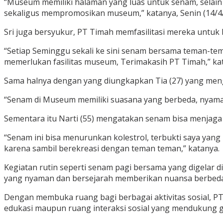
“Museum memiliki halaman yang luas untuk senam, selain
sekaligus mempromosikan museum,” katanya, Senin (14/4/
Sri juga bersyukur, PT Timah memfasilitasi mereka untu
“Setiap Seminggu sekali ke sini senam bersama teman-teman
memerlukan fasilitas museum, Terimakasih PT Timah,” ka
Sama halnya dengan yang diungkapkan Tia (27) yang me
“Senam di Museum memiliki suasana yang berbeda, nyaman,
Sementara itu Narti (55) mengatakan senam bisa menjaga
“Senam ini bisa menurunkan kolestrol, terbukti saya yang
karena sambil berekreasi dengan teman teman,” katanya.
Kegiatan rutin seperti senam pagi bersama yang digelar 
yang nyaman dan bersejarah memberikan nuansa berbeda b
Dengan membuka ruang bagi berbagai aktivitas sosial, P
edukasi maupun ruang interaksi sosial yang mendukung gay