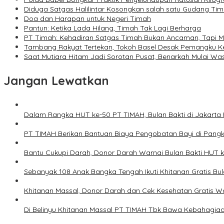
Diduga Satgas Halilintar Kosongkan salah satu Gudang Tima
Doa dan Harapan untuk Negeri Timah
Pantun: Ketika Lada Hilang, Timah Tak Lagi Berharga
PT Timah: Kehadiran Satgas Timah Bukan Ancaman, Tapi Mi
Tambang Rakyat Tertekan, Tokoh Basel Desak Pemangku Ke
Saat Mutiara Hitam Jadi Sorotan Pusat, Benarkah Mulai Wa
Jangan Lewatkan
Dalam Rangka HUT ke-50 PT TIMAH, Bulan Bakti di Jakarta 
PT TIMAH Berikan Bantuan Biaya Pengobatan Bayi di Pang
Bantu Cukupi Darah, Donor Darah Warnai Bulan Bakti HUT 
Sebanyak 108 Anak Bangka Tengah Ikuti Khitanan Gratis Bu
Khitanan Massal, Donor Darah dan Cek Kesehatan Gratis W
Di Belinyu Khitanan Massal PT TIMAH Tbk Bawa Kebahagiaa