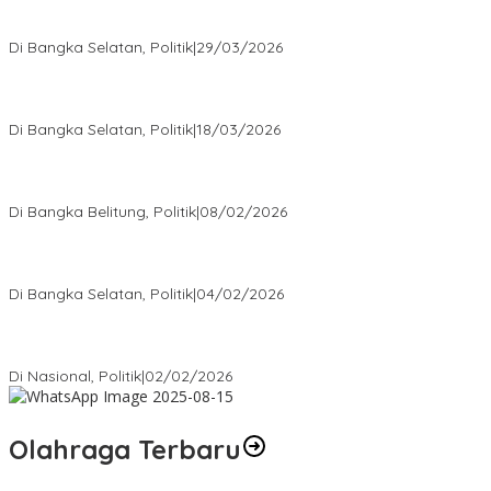
Terpilih di Musda VI, Rina Tarol Bawa Misi Besar Bangkitkan
Golkar Bangka Selatan
Di Bangka Selatan, Politik
|
29/03/2026
Ramadan Penuh Berkah, PAC Toboali partai PDI Perjuangan
Bagikan Takjil
Di Bangka Selatan, Politik
|
18/03/2026
Rudianto Tjen Dorong Seluruh Struktur Partai Aktif Turun ke
Rakyat
Di Bangka Belitung, Politik
|
08/02/2026
Nursito Tancap Gas Siap Pimpin KNPI Bangka Selatan: Pemuda
Bukan Penonton
Di Bangka Selatan, Politik
|
04/02/2026
Matoridi Tegaskan Polri Pilar Strategis Bangsa Wacana di
Bawah Kementerian Dinilai Salah Arah
Di Nasional, Politik
|
02/02/2026
Olahraga Terbaru