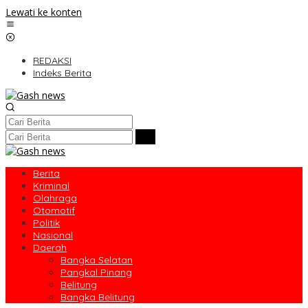
Lewati ke konten
REDAKSI
Indeks Berita
Berita
Kriminal
Olahraga
Otomotif
Politik
Nasional
Daerah
Bangka Selatan
Pangkal Pinang
Belitung
Bangka Belitung