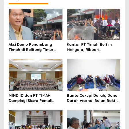
Aksi Demo Penambang
Kantor PT Timah Beltim
Timah di Belitung Timur
Menyala, Ribuan
Menggema, Ketua Komisi
Penambang Murka,
XII DPR Bambang Patijaya
Pemerintah Jangan Tutup
Dorong Perpres Segera
Mata
Diterbitkan
MIND ID dan PT TIMAH
Bantu Cukupi Darah, Donor
Dampingi Siswa Pemali
Darah Warnai Bulan Bakti
Kejar Kampus Impian
HUT ke-50 PT TIMAH di
Bangka Tengah