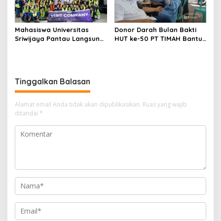
Mahasiswa Universitas
Donor Darah Bulan Bakti
Sriwijaya Pantau Langsung
HUT ke-50 PT TIMAH Bantu
Proses Penambangan
Jaga Stok PMI Bangka
Timah di PT TIMAH
Barat
Tinggalkan Balasan
Alamat email Anda tidak akan dipublikasikan.
Ruas yang wajib
ditandai
*