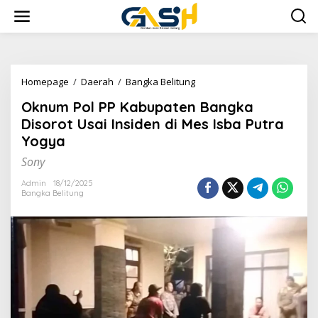
Lewati
ke
konten
Oknum
Homepage
/
Daerah
/
Bangka Belitung
Pol
Oknum Pol PP Kabupaten Bangka
PP
Kabupaten
Disorot Usai Insiden di Mes Isba Putra
Bangka
Yogya
Disorot
Usai
Sony
Insiden
di
Admin
18/12/2025
Bangka Belitung
Mes
Isba
Putra
Yogya