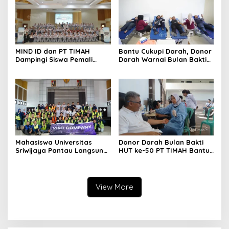
Diterbitkan
MIND ID dan PT TIMAH
Bantu Cukupi Darah, Donor
Dampingi Siswa Pemali
Darah Warnai Bulan Bakti
Kejar Kampus Impian
HUT ke-50 PT TIMAH di
Bangka Tengah
Mahasiswa Universitas
Donor Darah Bulan Bakti
Sriwijaya Pantau Langsung
HUT ke-50 PT TIMAH Bantu
Proses Penambangan
Jaga Stok PMI Bangka
Timah di PT TIMAH
Barat
View More