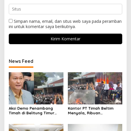
Simpan nama, email, dan situs web saya pada peramban
ini untuk komentar saya berikutnya.
News Feed
Aksi Demo Penambang
Kantor PT Timah Beltim
Timah di Belitung Timur
Menyala, Ribuan
Menggema, Ketua Komisi
Penambang Murka,
XII DPR Bambang Patijaya
Pemerintah Jangan Tutup
Dorong Perpres Segera
Mata