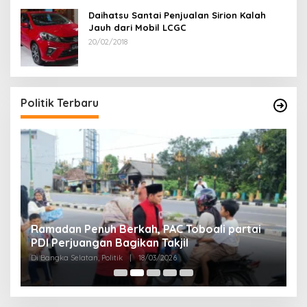
Daihatsu Santai Penjualan Sirion Kalah
Jauh dari Mobil LCGC
20/02/2018
Politik Terbaru
Ramadan Penuh Berkah, PAC Toboali partai
R
PDI Perjuangan Bagikan Takjil
A
Di Bangka Selatan, Politik
|
18/03/2026
Di