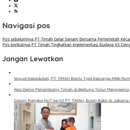
Navigasi pos
Pos sebelumnya
PT Timah Gelar Senam Bersama Pemerintah Kecam
Pos berikutnya
PT Timah Tingkatkan Implementasi Budaya K3 Deng
Jangan Lewatkan
Wujud Kepedulian, PT TIMAH Bantu Tiga Keluarga Miliki Ru
Aksi Demo Penambang Timah di Belitung Timur Menggema, K
Dalam Rangka HUT ke-50 PT TIMAH, Bulan Bakti di Jakarta 