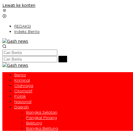
Lewati ke konten
REDAKSI
Indeks Berita
Berita
Kriminal
Olahraga
Otomotif
Politik
Nasional
Daerah
Bangka Selatan
Pangkal Pinang
Belitung
Bangka Belitung