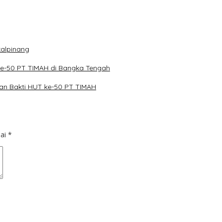
kalpinang
ke-50 PT TIMAH di Bangka Tengah
lan Bakti HUT ke-50 PT TIMAH
dai
*