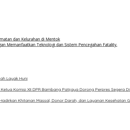
atan dan Kelurahan di Mentok
an Memanfaatkan Teknologi dan Sistem Pencegahan Fatality.
mah Layak Huni
etua Komisi XII DPR Bambang Patijaya Dorong Perpres Segera Di
Hadirkan Khitanan Massal, Donor Darah, dan Layanan Kesehatan G