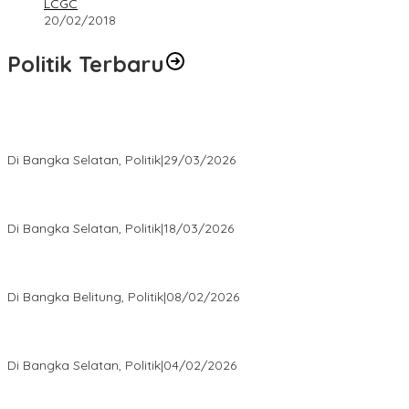
LCGC
20/02/2018
Politik Terbaru
Terpilih di Musda VI, Rina Tarol Bawa Misi Besar Bangkitkan
Golkar Bangka Selatan
Di Bangka Selatan, Politik
|
29/03/2026
Ramadan Penuh Berkah, PAC Toboali partai PDI Perjuangan
Bagikan Takjil
Di Bangka Selatan, Politik
|
18/03/2026
Rudianto Tjen Dorong Seluruh Struktur Partai Aktif Turun ke
Rakyat
Di Bangka Belitung, Politik
|
08/02/2026
Nursito Tancap Gas Siap Pimpin KNPI Bangka Selatan: Pemuda
Bukan Penonton
Di Bangka Selatan, Politik
|
04/02/2026
Matoridi Tegaskan Polri Pilar Strategis Bangsa Wacana di