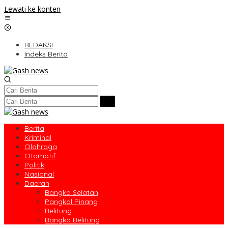
Lewati ke konten
REDAKSI
Indeks Berita
Berita
Kriminal
Olahraga
Otomotif
Politik
Nasional
Daerah
Bangka Selatan
Pangkal Pinang
Belitung
Bangka Belitung