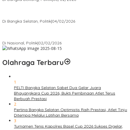
Nursito Tancap Gas Siap Pimpin KNPI Bangka Selatan: Pemuda
Bukan Penonton
Di Bangka Selatan, Politik
|
04/02/2026
Matoridi Tegaskan Polri Pilar Strategis Bangsa Wacana di
Bawah Kementerian Dinilai Salah Arah
Di Nasional, Politik
|
02/02/2026
Olahraga Terbaru
1
PELTI Bangka Selatan Sabet Dua Gelar Juara
Bhayangkara Cup 2026, Bukti Pembinaan Atlet Terus
Berbuah Prestasi
2
Pertina Bangka Selatan Optimistis Raih Prestasi, Atlet Tinju
Ditempa Melalui Latihan Bersama
3
Turnamen Tenis Kapolres Basel Cup 2026 Sukses Digelar,