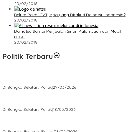
20/02/2018
Belum Pakai CVT, Apa yang Ditakuti Daihatsu Indonesia?
20/02/2018
Daihatsu Santai Penjualan Sirion Kalah Jauh dari Mobil
LCGC
20/02/2018
Politik Terbaru
Terpilih di Musda VI, Rina Tarol Bawa Misi Besar Bangkitkan
Golkar Bangka Selatan
Di Bangka Selatan, Politik
|
29/03/2026
Ramadan Penuh Berkah, PAC Toboali partai PDI Perjuangan
Bagikan Takjil
Di Bangka Selatan, Politik
|
18/03/2026
Rudianto Tjen Dorong Seluruh Struktur Partai Aktif Turun ke
Rakyat
Di Bangka Belitung, Politik
|
08/02/2026