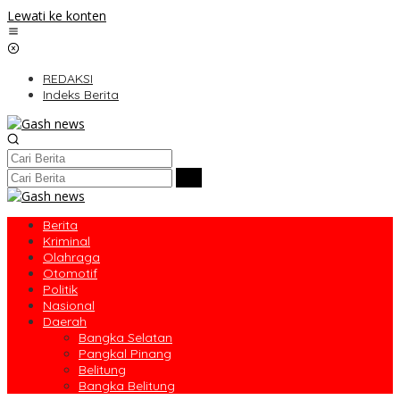
Lewati ke konten
REDAKSI
Indeks Berita
Berita
Kriminal
Olahraga
Otomotif
Politik
Nasional
Daerah
Bangka Selatan
Pangkal Pinang
Belitung
Bangka Belitung