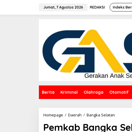
Lewati
ke
Jumat, 7 Agustus 2026
REDAKSI
Indeks Ber
konten
Berita
Kriminal
Olahraga
Otomotif
Pemkab
Homepage
/
Daerah
/
Bangka Selatan
Bangka
Pemkab Bangka Sel
Selatan
dan