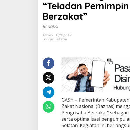
“Teladan Pemimpin
Baznas
Gelar
Berzakat”
“Teladan
Pemimpi
dan
Redaksi
Pengusa
Berzakat
Admin
18/03/2026
Bangka Selatan
GASH – Pemerintah Kabupaten 
Zakat Nasional (Baznas) mengg
Pengusaha Berzakat” sebagai 
serta optimalisasi pengumpula
Selatan. Kegiatan ini berlang