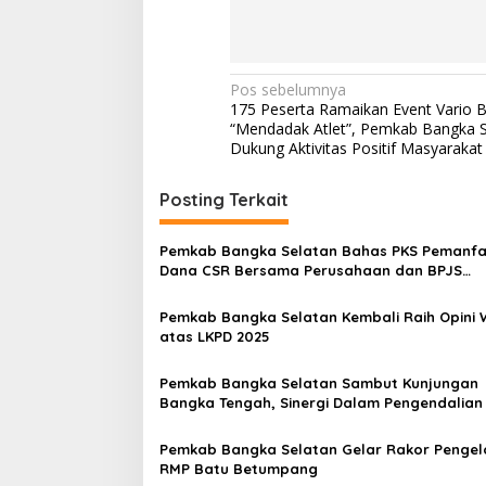
Navigasi
Pos sebelumnya
175 Peserta Ramaikan Event Vario Be
pos
“Mendadak Atlet”, Pemkab Bangka S
Dukung Aktivitas Positif Masyarakat
Posting Terkait
Pemkab Bangka Selatan Bahas PKS Pemanf
Dana CSR Bersama Perusahaan dan BPJS
Kesehatan
Pemkab Bangka Selatan Kembali Raih Opini 
atas LKPD 2025
Pemkab Bangka Selatan Sambut Kunjungan
Bangka Tengah, Sinergi Dalam Pengendalian I
Daerah
Pemkab Bangka Selatan Gelar Rakor Pengel
RMP Batu Betumpang