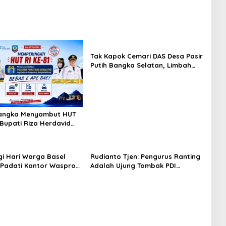
Tak Kapok Cemari DAS Desa Pasir
Putih Bangka Selatan, Limbah
Tambak Udang diduga Jadi
Biang Keladi
angka Menyambut HUT
 Bupati Riza Herdavid
syarakat Manfaatkan
Pemutihan Pajak
an Bermotor
gi Hari Warga Basel
Rudianto Tjen: Pengurus Ranting
 Padati Kantor Wasprod,
Adalah Ujung Tombak PDI
kti HUT ke-50 PT TIMAH
Perjuangan Mendengar Suara
 Layanan Kesehatan
Rakyat
ingga Khitanan Massal