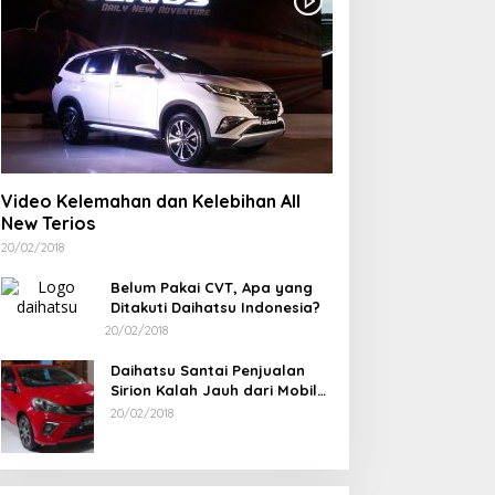
Video Kelemahan dan Kelebihan All
New Terios
20/02/2018
Belum Pakai CVT, Apa yang
Ditakuti Daihatsu Indonesia?
20/02/2018
Daihatsu Santai Penjualan
Sirion Kalah Jauh dari Mobil
LCGC
20/02/2018
Ramadan Penuh Berkah, PAC
Rudianto Tjen D
Toboali partai PDI Perjuangan
Struktur Partai A