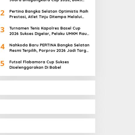
Pembinaan Atlet Terus Berbuah Prestasi
2
Pertina Bangka Selatan Optimistis Raih
Prestasi, Atlet Tinju Ditempa Melalui
Latihan Bersama
3
Turnamen Tenis Kapolres Basel Cup
2026 Sukses Digelar, Pelaku UMKM Raup
Omset Meroket
4
Nahkoda Baru PERTINA Bangka Selatan
Resmi Terpilih, Porprov 2026 Jadi Target
Utama
5
Futsal Flabamora Cup Sukses
Diselenggarakan Di Babel