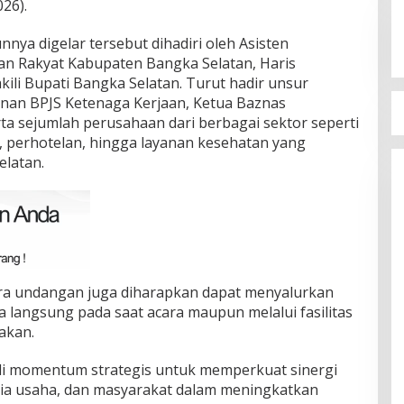
26).
Golkar Bangka Selatan
Di Bangka Selatan, Politik
|
29/03/2026
nnya digelar tersebut dihadiri oleh Asisten
an Rakyat Kabupaten Bangka Selatan, Haris
akili Bupati Bangka Selatan. Turut hadir unsur
nan BPJS Ketenaga Kerjaan, Ketua Baznas
ta sejumlah perusahaan dari berbagai sektor seperti
, perhotelan, hingga layanan kesehatan yang
elatan.
ara undangan juga diharapkan dapat menyalurkan
ra langsung pada saat acara maupun melalui fasilitas
akan.
di momentum strategis untuk memperkuat sinergi
nia usaha, dan masyarakat dalam meningkatkan