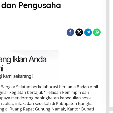
 dan Pengusaha
n
ha
”
Bangka Selatan berkolaborasi bersama Badan Amil
elar kegiatan bertajuk “Teladan Pemimpin dan
upaya mendorong peningkatan kepedulian sosial
n zakat, infak, dan sedekah di Kabupaten Bangka
Terpilih di Musda VI, Rina Tarol
sung di Ruang Rapat Gunung Namak, Kantor Bupati
Bawa Misi Besar Bangkitkan