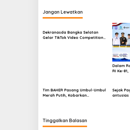
Jangan Lewatkan
Dekranasda Bangka Selatan
Gelar TikTok Video Competition
2026
Dalam R
RI Ke-81,
Ajak Ma
Program 
Kendara
Tim BAHER Pasang Umbul-Umbul
Sejak Pa
Merah Putih, Kobarkan
antusias
Semangat Kemerdekaan RI ke-81
Bulan Ba
Hadirkan
Gratis H
Tinggalkan Balasan