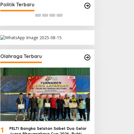
Bagikan Takjil
Rakyat
Di Bangka Selatan, Politik
|
18/03/2026
Di Bangka Belitung, Polit
Politik Terbaru
Olahraga Terbaru
1
PELTI Bangka Selatan Sabet Dua Gelar
Juara Bhayangkara Cup 2026, Bukti