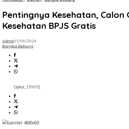
Kesehatan,
Calon
Pentingnya Kesehatan, Calon 
Gubernur
Hidayat
Kesehatan BPJS Gratis
Arsani
Akan
Mulai
Admin
11/09/2024
Bekerja
Bangka Belitung
Dari
Sektor
Kesehatan
BPJS
Gratis
Oplus_131072