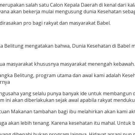
g merupakan salah satu Calon Kepala Daerah di kenal dari
liyana akan bekerja mulai mengusung dunia Kesehatan seba
irasakan pro bagi rakyat dan masyarakat Babel.
gka Belitung mengatakan bahwa, Dunia Kesehatan di Babe
 semua masyarakat khususnya masyarakat menengah kebawah.
gka Belitung, program utama dan awal kami adalah Keseh
arnya
ngusaha yang selalu punya banyak ide untuk membangun da
m ini akan diberlakukan sejak awal apabila rakyat menduk
ntuan Makanan tambahan bagi ibu melahirkan akan kami ak
juga akan lebih tenang. Karena kesehatan itu mahal. Untuk 
 yang dibenahi bukan program lainnya, Hidayat arsani pun