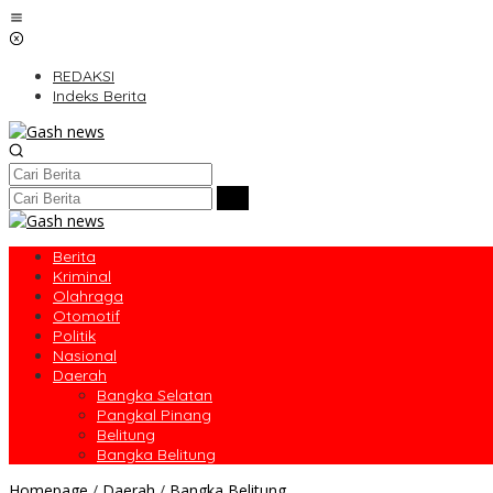
Lewati
ke
konten
REDAKSI
Indeks Berita
Berita
Kriminal
Olahraga
Otomotif
Politik
Nasional
Daerah
Bangka Selatan
Pangkal Pinang
Belitung
Bangka Belitung
Pentingnya
Homepage
/
Daerah
/
Bangka Belitung