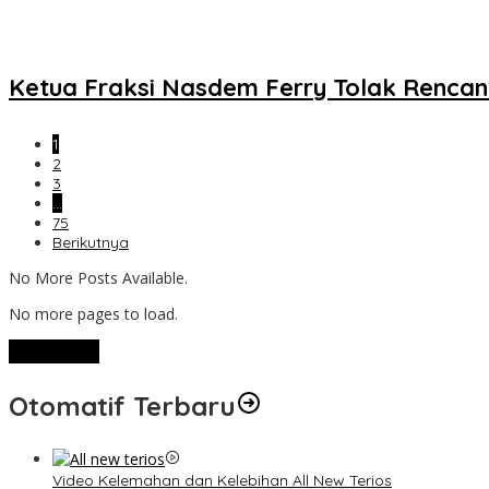
Ketua Fraksi Nasdem Ferry Tolak Rencana
1
2
3
…
75
Berikutnya
No More Posts Available.
No more pages to load.
View More
Otomatif Terbaru
Video Kelemahan dan Kelebihan All New Terios