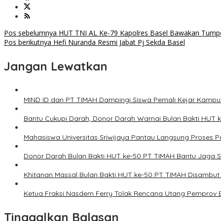
Navigasi
Pos sebelumnya
HUT TNI AL Ke-79 Kapolres Basel Bawakan Tump
Pos berikutnya
Hefi Nuranda Resmi Jabat Pj Sekda Basel
pos
Jangan Lewatkan
MIND ID dan PT TIMAH Dampingi Siswa Pemali Kejar Kampu
Bantu Cukupi Darah, Donor Darah Warnai Bulan Bakti HUT 
Mahasiswa Universitas Sriwijaya Pantau Langsung Proses
Donor Darah Bulan Bakti HUT ke-50 PT TIMAH Bantu Jaga S
Khitanan Massal Bulan Bakti HUT ke-50 PT TIMAH Disambut
Ketua Fraksi Nasdem Ferry Tolak Rencana Utang Pemprov Bab
Tinggalkan Balasan