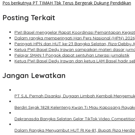
Pos berikutnya
PT TIMAH Tbk Terus Bergerak Dukung Pendidikan
Posting Terkait
PWI Basel menggelar Rapat Koordinasi Pemantapan Kegiat
Dalam rangka memperingati Hari Pers Nasional (HPN) 2026
Peringati HPN dan HUT ke-23 Bangka Selatan, Riza-Debby 
Ketua PWI Basel Dedy Irawan sampaikan materi dasar jurnal
Pelajar SMAN 1 Pongok dapat sentuhan Literasi jurnalistik
Ketua PWI Basel Dedy Irawan dan ketua LAM Basel hadir se
Jangan Lewatkan
PT SJL Pernah Disanksi, Dugaan Limbah Kembali Mengemuk
Berdiri Sejak 1828 Kelenteng Kwan Ti Miau Kaposang Rayak
Dekranasda Bangka Selatan Gelar TikTok Video Competitio
Dalam Rangka Menyambut HUT RI Ke-81, Bupati Riza Herd