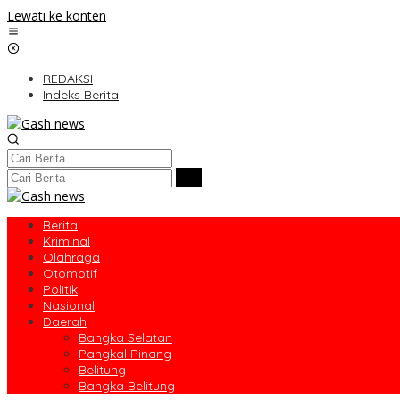
Lewati ke konten
REDAKSI
Indeks Berita
Berita
Kriminal
Olahraga
Otomotif
Politik
Nasional
Daerah
Bangka Selatan
Pangkal Pinang
Belitung
Bangka Belitung