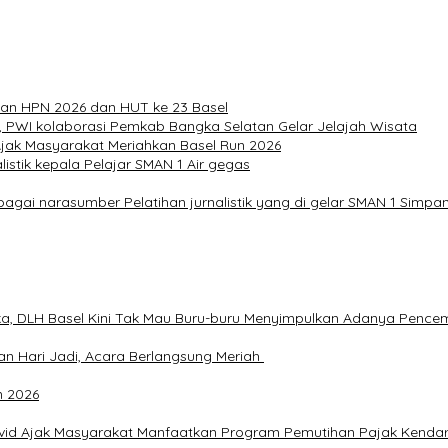
an HPN 2026 dan HUT ke 23 Basel
, PWI kolaborasi Pemkab Bangka Selatan Gelar Jelajah Wisata
Ajak Masyarakat Meriahkan Basel Run 2026
istik kepala Pelajar SMAN 1 Air gegas
bagai narasumber Pelatihan jurnalistik yang di gelar SMAN 1 Simp
a, DLH Basel Kini Tak Mau Buru-buru Menyimpulkan Adanya Pence
an Hari Jadi, Acara Berlangsung Meriah
n 2026
avid Ajak Masyarakat Manfaatkan Program Pemutihan Pajak Kenda