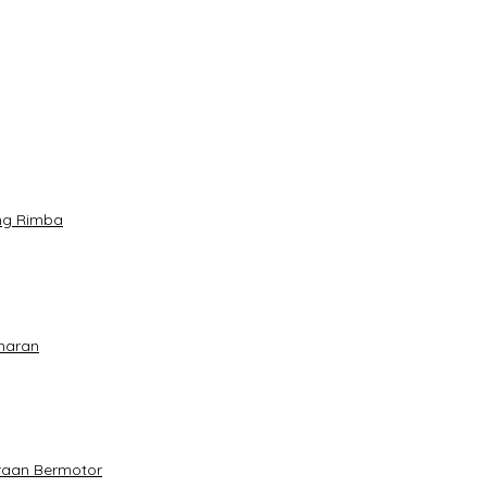
ang Rimba
maran
raan Bermotor