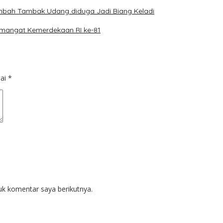
imbah Tambak Udang diduga Jadi Biang Keladi
mangat Kemerdekaan RI ke-81
dai
*
uk komentar saya berikutnya.