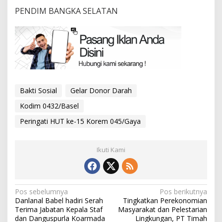
PENDIM BANGKA SELATAN
Bakti Sosial
Gelar Donor Darah
Kodim 0432/Basel
Peringati HUT ke-15 Korem 045/Gaya
Ikuti Kami
Navigasi
Pos sebelumnya
Pos berikutnya
Danlanal Babel hadiri Serah
Tingkatkan Perekonomian
pos
Terima Jabatan Kepala Staf
Masyarakat dan Pelestarian
dan Danguspurla Koarmada
Lingkungan, PT Timah