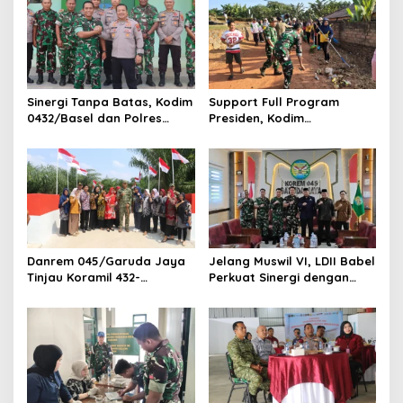
‎Sinergi Tanpa Batas, Kodim
Support Full Program
0432/Basel dan Polres
Presiden, Kodim
Bangka Selatan Gelar
0432/Bangka Selatan
Silaturahmi
Bersama DLHK Gelar Karya
Bakti Jumat Bersih
Danrem 045/Garuda Jaya
Jelang Muswil VI, LDII Babel
Tinjau Koramil 432-
Perkuat Sinergi dengan
02/Payung sekaligus
Korem 045/Garuda Jaya
Resmikan Jembatan
Garuda