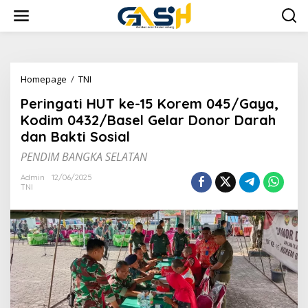
Lewati
ke
konten
Peringati
Homepage
/
TNI
HUT
Peringati HUT ke-15 Korem 045/Gaya,
ke-
15
Kodim 0432/Basel Gelar Donor Darah
Korem
dan Bakti Sosial
045/Gaya,
Kodim
PENDIM BANGKA SELATAN
0432/Basel
Gelar
Admin
12/06/2025
TNI
Donor
Darah
dan
Bakti
Sosial