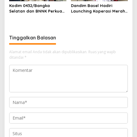
Kodim 0432/Bangka
Dandim Basel Hadiri
Selatan dan BNNK Perkuat
Launching Koperasi Merah
Komitmen Perangi Narkoba
Putih, Zoom Bersama
Presiden RI
Tinggalkan Balasan
Alamat email Anda tidak akan dipublikasikan.
Ruas yang wajib
ditandai
*