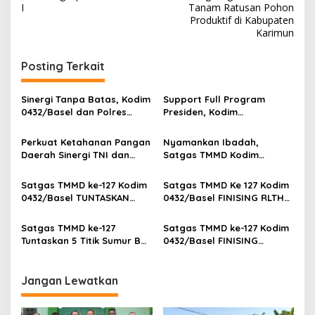
I
Tanam Ratusan Pohon
Produktif di Kabupaten
Karimun
Posting Terkait
‎Sinergi Tanpa Batas, Kodim
Support Full Program
0432/Basel dan Polres
Presiden, Kodim
Bangka Selatan Gelar
0432/Bangka Selatan
Silaturahmi
Bersama DLHK Gelar Karya
Perkuat Ketahanan Pangan
Nyamankan Ibadah,
Bakti Jumat Bersih
Daerah Sinergi TNI dan
Satgas TMMD Kodim
Petani di Desa Penutuk
0432/Basel TUNTAS Rehab
MCK Umum & Mushola
Satgas TMMD ke-127 Kodim
Satgas TMMD Ke 127 Kodim
0432/Basel TUNTASKAN
0432/Basel FINISING RLTH
Pengerjaan Jalan di Pulau
Rumah Warga, Dandim
Lepar
Sampaikan Pesan Bentuk
Satgas TMMD ke-127
Satgas TMMD ke-127 Kodim
kepedulian TNI kepada
Tuntaskan 5 Titik Sumur Bor
0432/Basel FINISING
warga
di Pulau Lepar
Pengerjaan Jalan di Pulau
Lepar Basel
Jangan Lewatkan