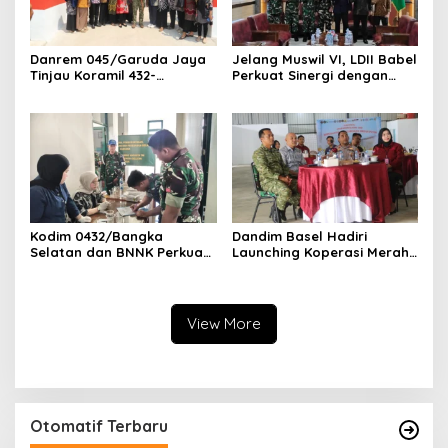
Danrem 045/Garuda Jaya
Jelang Muswil VI, LDII Babel
Tinjau Koramil 432-
Perkuat Sinergi dengan
02/Payung sekaligus
Korem 045/Garuda Jaya
Resmikan Jembatan
Garuda
Kodim 0432/Bangka
Dandim Basel Hadiri
Selatan dan BNNK Perkuat
Launching Koperasi Merah
Komitmen Perangi Narkoba
Putih, Zoom Bersama
Presiden RI
View More
Otomatif Terbaru