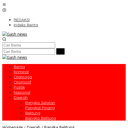
Lewati
ke
konten
REDAKSI
Indeks Berita
Berita
Kriminal
Olahraga
Otomotif
Politik
Nasional
Daerah
Bangka Selatan
Pangkal Pinang
Belitung
Bangka Belitung
PROJO
Homepage
/
Daerah
/
Bangka Belitung