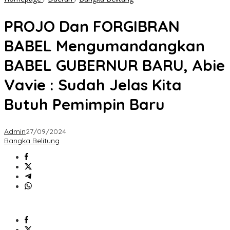
Dan
FORGIBRAN
PROJO Dan FORGIBRAN
BABEL
Mengumandangkan
BABEL Mengumandangkan
BABEL
GUBERNUR
BABEL GUBERNUR BARU, Abie
BARU,
Abie
Vavie : Sudah Jelas Kita
Vavie
:
Butuh Pemimpin Baru
Sudah
Jelas
Kita
Admin
27/09/2024
Butuh
Bangka Belitung
Pemimpin
Baru