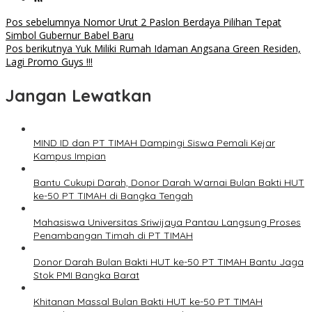
Navigasi
Pos sebelumnya
Nomor Urut 2 Paslon Berdaya Pilihan Tepat
Simbol Gubernur Babel Baru
pos
Pos berikutnya
Yuk Miliki Rumah Idaman Angsana Green Residen,
Lagi Promo Guys !!!
Jangan Lewatkan
MIND ID dan PT TIMAH Dampingi Siswa Pemali Kejar
Kampus Impian
Bantu Cukupi Darah, Donor Darah Warnai Bulan Bakti HUT
ke-50 PT TIMAH di Bangka Tengah
Mahasiswa Universitas Sriwijaya Pantau Langsung Proses
Penambangan Timah di PT TIMAH
Donor Darah Bulan Bakti HUT ke-50 PT TIMAH Bantu Jaga
Stok PMI Bangka Barat
Khitanan Massal Bulan Bakti HUT ke-50 PT TIMAH