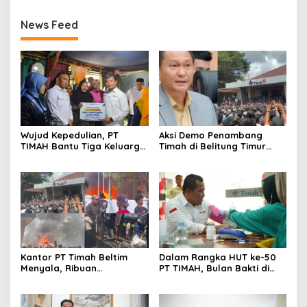
News Feed
Wujud Kepedulian, PT
Aksi Demo Penambang
TIMAH Bantu Tiga Keluarga
Timah di Belitung Timur
Miliki Rumah Layak Huni
Menggema, Ketua Komisi
XII DPR Bambang Patijaya
Dorong Perpres Segera
Diterbitkan
Kantor PT Timah Beltim
Dalam Rangka HUT ke-50
Menyala, Ribuan
PT TIMAH, Bulan Bakti di
Penambang Murka,
Jakarta Hadirkan Khitanan
Pemerintah Jangan Tutup
Massal, Donor Darah, dan
Mata
Layanan Kesehatan Gratis