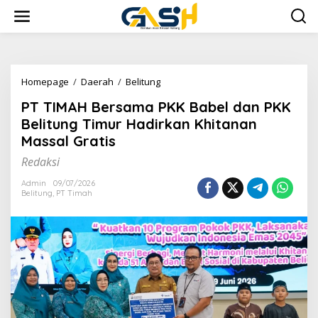
Lewati
ke
konten
PT
Homepage
/
Daerah
/
Belitung
TIMAH
PT TIMAH Bersama PKK Babel dan PKK
Bersama
PKK
Belitung Timur Hadirkan Khitanan
Babel
Massal Gratis
dan
PKK
Redaksi
Belitung
Timur
Admin
09/07/2026
Belitung
,
PT Timah
Hadirkan
Khitanan
Massal
Gratis