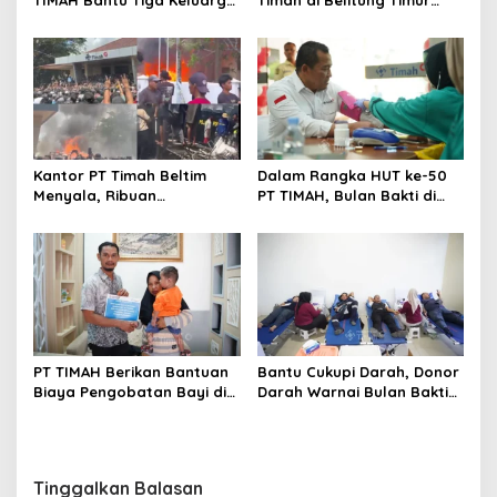
Miliki Rumah Layak Huni
Menggema, Ketua Komisi
XII DPR Bambang Patijaya
Dorong Perpres Segera
Diterbitkan
Kantor PT Timah Beltim
Dalam Rangka HUT ke-50
Menyala, Ribuan
PT TIMAH, Bulan Bakti di
Penambang Murka,
Jakarta Hadirkan Khitanan
Pemerintah Jangan Tutup
Massal, Donor Darah, dan
Mata
Layanan Kesehatan Gratis
PT TIMAH Berikan Bantuan
Bantu Cukupi Darah, Donor
Biaya Pengobatan Bayi di
Darah Warnai Bulan Bakti
Pangkalpinang
HUT ke-50 PT TIMAH di
Bangka Tengah
Tinggalkan Balasan