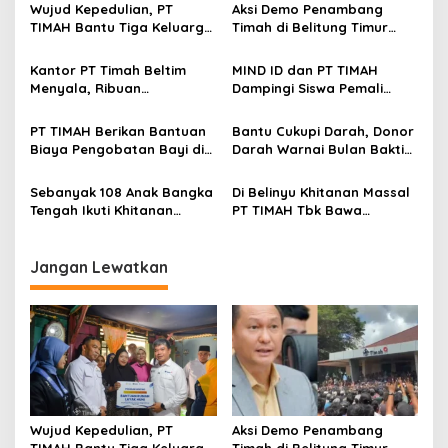
Wujud Kepedulian, PT
Aksi Demo Penambang
TIMAH Bantu Tiga Keluarga
Timah di Belitung Timur
Miliki Rumah Layak Huni
Menggema, Ketua Komisi
XII DPR Bambang Patijaya
Kantor PT Timah Beltim
MIND ID dan PT TIMAH
Dorong Perpres Segera
Menyala, Ribuan
Dampingi Siswa Pemali
Diterbitkan
Penambang Murka,
Kejar Kampus Impian
Pemerintah Jangan Tutup
PT TIMAH Berikan Bantuan
Bantu Cukupi Darah, Donor
Mata
Biaya Pengobatan Bayi di
Darah Warnai Bulan Bakti
Pangkalpinang
HUT ke-50 PT TIMAH di
Bangka Tengah
Sebanyak 108 Anak Bangka
Di Belinyu Khitanan Massal
Tengah Ikuti Khitanan
PT TIMAH Tbk Bawa
Gratis Bulan Bakti HUT ke-
Kebahagiaan bagi
50 PT TIMAH
Keluarga
Jangan Lewatkan
Wujud Kepedulian, PT
Aksi Demo Penambang
TIMAH Bantu Tiga Keluarga
Timah di Belitung Timur