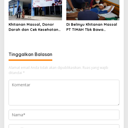
Khitanan Massal, Donor
Di Belinyu Khitanan Massal
Darah dan Cek Kesehatan
PT TIMAH Tbk Bawa
Gratis Warnai Bulan Bakti
Kebahagiaan bagi
HUT ke-50 PT TIMAH di
Keluarga
Bangka Tengah
Tinggalkan Balasan
Alamat email Anda tidak akan dipublikasikan.
Ruas yang wajib
ditandai
*