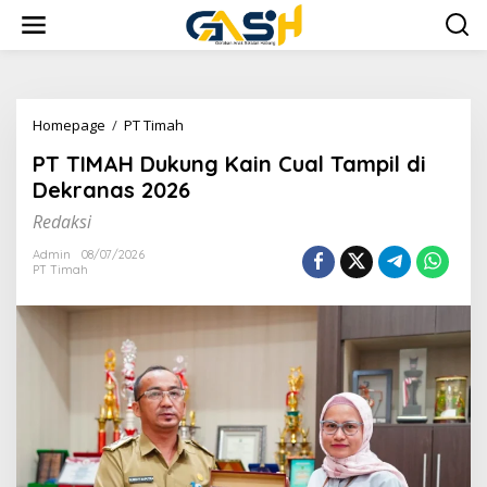
Lewati
ke
konten
PT
Homepage
/
PT Timah
TIMAH
PT TIMAH Dukung Kain Cual Tampil di
Dukung
Kain
Dekranas 2026
Cual
Redaksi
Tampil
di
Admin
08/07/2026
Dekranas
PT Timah
2026