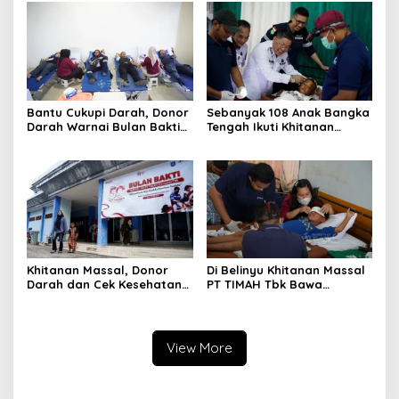
Layanan Kesehatan Gratis
Bantu Cukupi Darah, Donor
Sebanyak 108 Anak Bangka
Darah Warnai Bulan Bakti
Tengah Ikuti Khitanan
HUT ke-50 PT TIMAH di
Gratis Bulan Bakti HUT ke-
Bangka Tengah
50 PT TIMAH
Khitanan Massal, Donor
Di Belinyu Khitanan Massal
Darah dan Cek Kesehatan
PT TIMAH Tbk Bawa
Gratis Warnai Bulan Bakti
Kebahagiaan bagi
HUT ke-50 PT TIMAH di
Keluarga
Bangka Tengah
View More