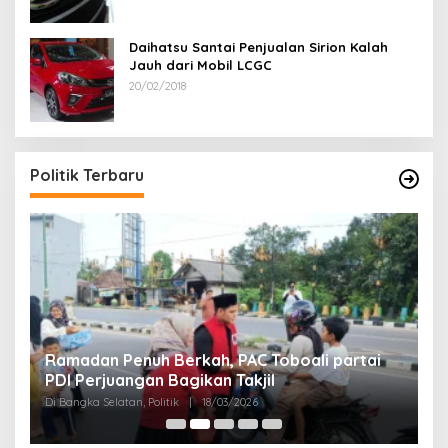
Daihatsu Santai Penjualan Sirion Kalah
Jauh dari Mobil LCGC
20/02/2018
Politik Terbaru
Ramadan Penuh Berkah, PAC Toboali partai
R
PDI Perjuangan Bagikan Takjil
A
Di Bangka Selatan, Politik
|
18/03/2026
Di