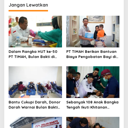
TIMAH
Jangan Lewatkan
Dalam Rangka HUT ke-50
PT TIMAH Berikan Bantuan
PT TIMAH, Bulan Bakti di
Biaya Pengobatan Bayi di
Jakarta Hadirkan Khitanan
Pangkalpinang
Massal, Donor Darah, dan
Layanan Kesehatan Gratis
Bantu Cukupi Darah, Donor
Sebanyak 108 Anak Bangka
Darah Warnai Bulan Bakti
Tengah Ikuti Khitanan
HUT ke-50 PT TIMAH di
Gratis Bulan Bakti HUT ke-
Bangka Tengah
50 PT TIMAH