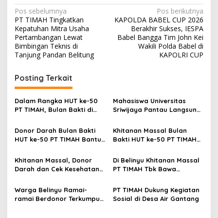
Navigasi
Pos sebelumnya
Pos berikutnya
PT TIMAH Tingkatkan
KAPOLDA BABEL CUP 2026
pos
Kepatuhan Mitra Usaha
Berakhir Sukses, IESPA
Pertambangan Lewat
Babel Bangga Tim John Kei
Bimbingan Teknis di
Wakili Polda Babel di
Tanjung Pandan Belitung
KAPOLRI CUP
Posting Terkait
Dalam Rangka HUT ke-50
Mahasiswa Universitas
PT TIMAH, Bulan Bakti di
Sriwijaya Pantau Langsung
Jakarta Hadirkan Khitanan
Proses Penambangan
Massal, Donor Darah, dan
Timah di PT TIMAH
Donor Darah Bulan Bakti
Khitanan Massal Bulan
Layanan Kesehatan Gratis
HUT ke-50 PT TIMAH Bantu
Bakti HUT ke-50 PT TIMAH
Jaga Stok PMI Bangka
Disambut Antusias Warga
Barat
Bangka Barat
Khitanan Massal, Donor
Di Belinyu Khitanan Massal
Darah dan Cek Kesehatan
PT TIMAH Tbk Bawa
Gratis Warnai Bulan Bakti
Kebahagiaan bagi
HUT ke-50 PT TIMAH di
Keluarga
Warga Belinyu Ramai-
PT TIMAH Dukung Kegiatan
Bangka Tengah
ramai Berdonor Terkumpul
Sosial di Desa Air Gantang
138 Kantong Darah Pada
Bulan Bakti HUT ke-50 PT