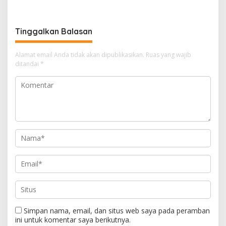
Pemerintah Jangan Tutup
Massal, Donor Darah, dan
Mata
Layanan Kesehatan Gratis
Tinggalkan Balasan
Alamat email Anda tidak akan dipublikasikan.
Ruas yang wajib
ditandai
*
Simpan nama, email, dan situs web saya pada peramban
ini untuk komentar saya berikutnya.