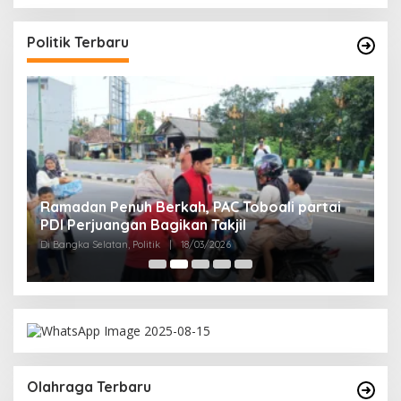
Politik Terbaru
Ramadan Penuh Berkah, PAC Toboali partai
R
PDI Perjuangan Bagikan Takjil
A
Di Bangka Selatan, Politik
|
18/03/2026
Di
Olahraga Terbaru