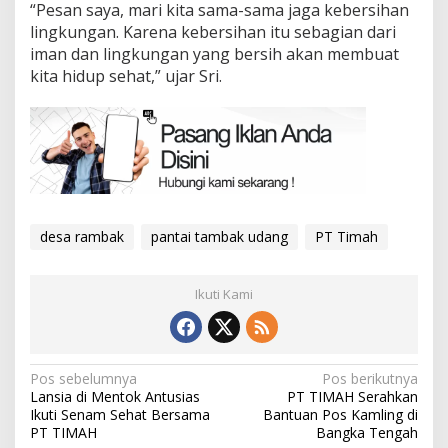
“Pesan saya, mari kita sama-sama jaga kebersihan
lingkungan. Karena kebersihan itu sebagian dari
iman dan lingkungan yang bersih akan membuat
kita hidup sehat,” ujar Sri.
desa rambak
pantai tambak udang
PT Timah
Ikuti Kami
Navigasi
Pos sebelumnya
Pos berikutnya
Lansia di Mentok Antusias
PT TIMAH Serahkan
pos
Ikuti Senam Sehat Bersama
Bantuan Pos Kamling di
PT TIMAH
Bangka Tengah