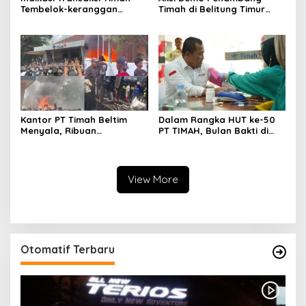
Tembelok-keranggan
Timah di Belitung Timur
Menguat di Rumah Coku
Menggema, Ketua Komisi
Bangka Barat
XII DPR Bambang Patijaya
Dorong Perpres Segera
Diterbitkan
Kantor PT Timah Beltim
Dalam Rangka HUT ke-50
Menyala, Ribuan
PT TIMAH, Bulan Bakti di
Penambang Murka,
Jakarta Hadirkan Khitanan
Pemerintah Jangan Tutup
Massal, Donor Darah, dan
Mata
Layanan Kesehatan Gratis
View More
Otomatif Terbaru