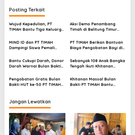
Posting Terkait
Wujud Kepedulian, PT
Aksi Demo Penambang
TIMAH Bantu Tiga Keluarga
Timah di Belitung Timur
Miliki Rumah Layak Huni
Menggema, Ketua Komisi
XII DPR Bambang Patijaya
MIND ID dan PT TIMAH
PT TIMAH Berikan Bantuan
Dorong Perpres Segera
Dampingi Siswa Pemali
Biaya Pengobatan Bayi di
Diterbitkan
Kejar Kampus Impian
Pangkalpinang
Bantu Cukupi Darah, Donor
Sebanyak 108 Anak Bangka
Darah Warnai Bulan Bakti
Tengah Ikuti Khitanan
HUT ke-50 PT TIMAH di
Gratis Bulan Bakti HUT ke-
Bangka Tengah
50 PT TIMAH
Pengobatan Gratis Bulan
Khitanan Massal Bulan
Bakti HUT ke-50 PT TIMAH
Bakti PT TIMAH Bantu
Hadir di Sungailiat, Warga
Asmara Ringankan Biaya
Setempat dapat Berobat
Khitan Anak
Lebih Dekat
Jangan Lewatkan