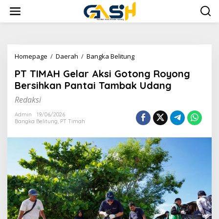
Lewati
ke
konten
PT
Homepage
/
Daerah
/
Bangka Belitung
TIMAH
PT TIMAH Gelar Aksi Gotong Royong
Gelar
Aksi
Bersihkan Pantai Tambak Udang
Gotong
Redaksi
Royong
Bersihkan
Admin
19/06/2026
Pantai
Bangka Belitung
,
PT Timah
Tambak
Udang