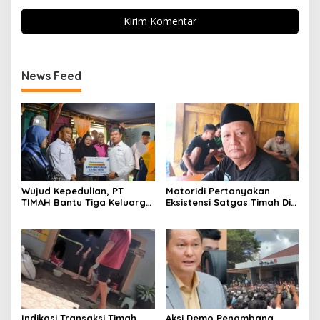
News Feed
Wujud Kepedulian, PT
Matoridi Pertanyakan
TIMAH Bantu Tiga Keluarga
Eksistensi Satgas Timah Di
Miliki Rumah Layak Huni
Bangka Belitung
Indikasi Transaksi Timah
Aksi Demo Penambang