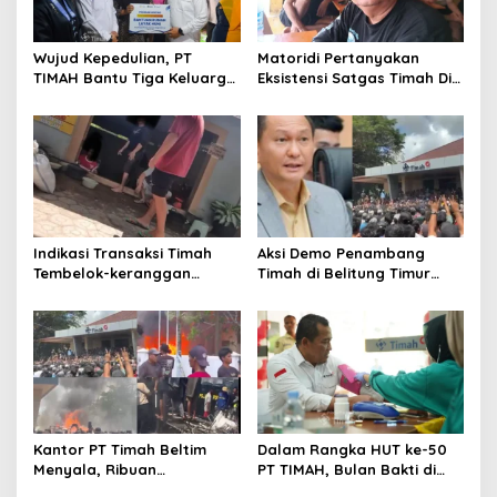
Wujud Kepedulian, PT
Matoridi Pertanyakan
TIMAH Bantu Tiga Keluarga
Eksistensi Satgas Timah Di
Miliki Rumah Layak Huni
Bangka Belitung
Indikasi Transaksi Timah
Aksi Demo Penambang
Tembelok-keranggan
Timah di Belitung Timur
Menguat di Rumah Coku
Menggema, Ketua Komisi
Bangka Barat
XII DPR Bambang Patijaya
Dorong Perpres Segera
Diterbitkan
Kantor PT Timah Beltim
Dalam Rangka HUT ke-50
Menyala, Ribuan
PT TIMAH, Bulan Bakti di
Penambang Murka,
Jakarta Hadirkan Khitanan