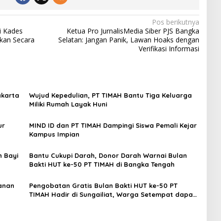
Pos berikutnya
i Kades
Ketua Pro JurnalisMedia Siber PJS Bangka
ikan Secara
Selatan: Jangan Panik, Lawan Hoaks dengan
Verifikasi Informasi
akarta
Wujud Kepedulian, PT TIMAH Bantu Tiga Keluarga
Miliki Rumah Layak Huni
ur
MIND ID dan PT TIMAH Dampingi Siswa Pemali Kejar
Kampus Impian
n Bayi
Bantu Cukupi Darah, Donor Darah Warnai Bulan
Bakti HUT ke-50 PT TIMAH di Bangka Tengah
tanan
Pengobatan Gratis Bulan Bakti HUT ke-50 PT
TIMAH Hadir di Sungailiat, Warga Setempat dapat
Berobat Lebih Dekat