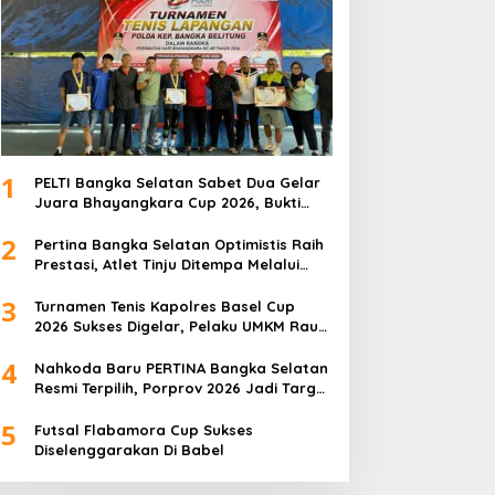
1
PELTI Bangka Selatan Sabet Dua Gelar
Juara Bhayangkara Cup 2026, Bukti
Pembinaan Atlet Terus Berbuah Prestasi
2
Pertina Bangka Selatan Optimistis Raih
Prestasi, Atlet Tinju Ditempa Melalui
Latihan Bersama
3
Turnamen Tenis Kapolres Basel Cup
2026 Sukses Digelar, Pelaku UMKM Raup
Omset Meroket
4
Nahkoda Baru PERTINA Bangka Selatan
Resmi Terpilih, Porprov 2026 Jadi Target
Utama
5
Futsal Flabamora Cup Sukses
Diselenggarakan Di Babel