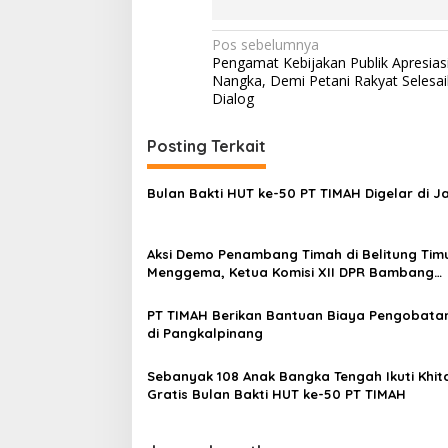
Navigasi
Pos sebelumnya
Pengamat Kebijakan Publik Apresias
pos
Nangka, Demi Petani Rakyat Selesa
Dialog
Posting Terkait
Bulan Bakti HUT ke-50 PT TIMAH Digelar di J
Aksi Demo Penambang Timah di Belitung Tim
Menggema, Ketua Komisi XII DPR Bambang
Patijaya Dorong Perpres Segera Diterbitkan
PT TIMAH Berikan Bantuan Biaya Pengobata
di Pangkalpinang
Sebanyak 108 Anak Bangka Tengah Ikuti Khi
Gratis Bulan Bakti HUT ke-50 PT TIMAH