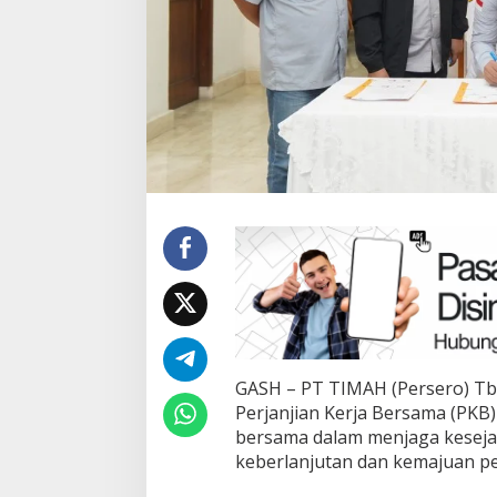
Terpilih di Musda VI, Rina Tarol
Ramadan Penuh B
Bawa Misi Besar Bangkitkan
Toboali partai PD
Golkar Bangka Selatan
Bagikan Takjil
Di Bangka Selatan, Politik
|
29/03/2026
Di Bangka Selatan, Politik
GASH – PT TIMAH (Persero) Tb
Perjanjian Kerja Bersama (PKB
bersama dalam menjaga kesej
keberlanjutan dan kemajuan p