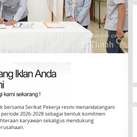
Struktur Partai Aktif Turun ke
Rakyat
Di Bangka Belitung, Politik
|
08/02/2026
erkah, PAC
I Perjuangan
|
18/03/2026
k bersama Serikat Pekerja resmi menandatangani
) periode 2026-2028 sebagai bentuk komitmen
ahteraan karyawan sekaligus mendukung
erusahaan.