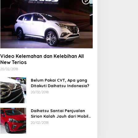
Video Kelemahan dan Kelebihan All
New Terios
20/02/2018
Belum Pakai CVT, Apa yang
Ditakuti Daihatsu Indonesia?
20/02/2018
Daihatsu Santai Penjualan
Sirion Kalah Jauh dari Mobil
LCGC
20/02/2018
Nursito Tancap Gas Siap Pimpin
Matoridi Tegaskan