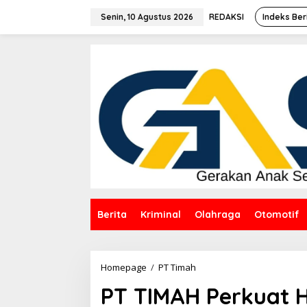
Lewati
ke
Senin, 10 Agustus 2026
REDAKSI
Indeks Ber
konten
Berita
Kriminal
Olahraga
Otomotif
PT
Homepage
/
PT Timah
TIMAH
PT TIMAH Perkuat H
Perkuat
Hubungan