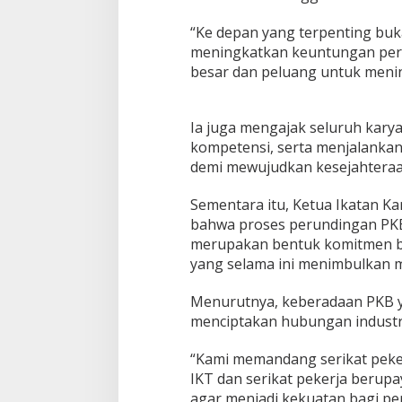
“Ke depan yang terpenting bu
meningkatkan keuntungan peru
besar dan peluang untuk menin
Ia juga mengajak seluruh kar
kompetensi, serta menjalankan 
demi mewujudkan kesejahtera
Sementara itu, Ketua Ikatan K
bahwa proses perundingan PKB 
merupakan bentuk komitmen b
yang selama ini menimbulkan mul
Menurutnya, keberadaan PKB ya
menciptakan hubungan industri
“Kami memandang serikat peker
IKT dan serikat pekerja berup
agar menjadi kekuatan bagi pe