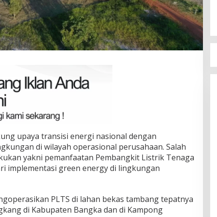
Golkar Bangka Selatan
Di Bangka Selatan, Politik
|
29/03/2026
ng upaya transisi energi nasional dengan
gkungan di wilayah operasional perusahaan. Salah
akukan yakni pemanfaatan Pembangkit Listrik Tenaga
ri implementasi green energy di lingkungan
operasikan PLTS di lahan bekas tambang tepatnya
ngkang di Kabupaten Bangka dan di Kampong