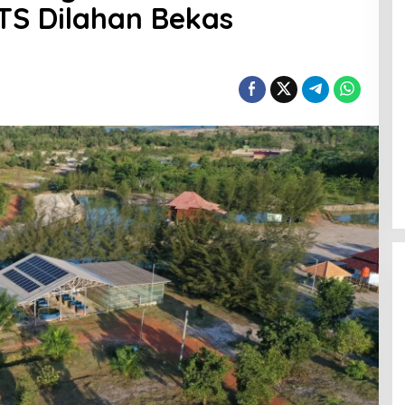
TS Dilahan Bekas
Terpilih di Musda VI, Rina Tarol
Bawa Misi Besar Bangkitkan