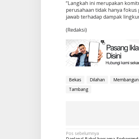
“Langkah ini merupakan komit
perusahaan tidak hanya fokus 
jawab terhadap dampak lingkung
(Redaksi)
Bekas
Dilahan
Membangun
Tambang
Navigasi
Pos sebelumnya
Danlanal Babel bersama Forkopimda