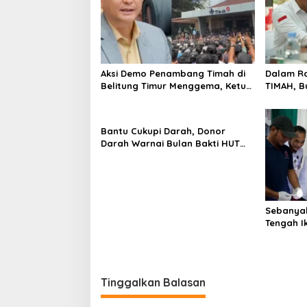
Aksi Demo Penambang Timah di
Dalam Ra
Belitung Timur Menggema, Ketua
TIMAH, B
Komisi XII DPR Bambang Patijaya
Hadirkan
Dorong Perpres Segera
Darah, d
Diterbitkan
Gratis
Bantu Cukupi Darah, Donor
Darah Warnai Bulan Bakti HUT
ke-50 PT TIMAH di Bangka
Tengah
Sebanyak
Tengah Ik
Bulan Ba
Tinggalkan Balasan