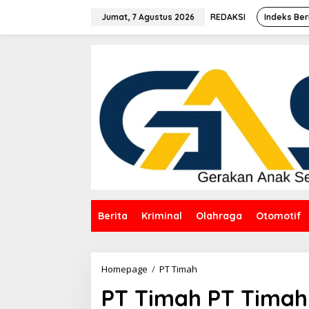
Lewati
ke
Jumat, 7 Agustus 2026
REDAKSI
Indeks Ber
konten
Berita
Kriminal
Olahraga
Otomotif
PT
Homepage
/
PT Timah
Timah
PT Timah PT Timah
PT
Timah