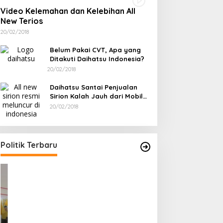
Video Kelemahan dan Kelebihan All
New Terios
20/02/2018
Belum Pakai CVT, Apa yang
Ditakuti Daihatsu Indonesia?
20/02/2018
Daihatsu Santai Penjualan
Sirion Kalah Jauh dari Mobil
LCGC
20/02/2018
Ramadan Penuh Berkah, PAC
Rudianto Tjen D
Toboali partai PDI Perjuangan
Struktur Partai A
Bagikan Takjil
Rakyat
Di Bangka Selatan, Politik
|
18/03/2026
Di Bangka Belitung, Polit
Politik Terbaru