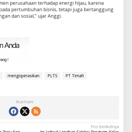
men perusahaan terhadap energi hijau, karena
pada pertumbuhan bisnis, tetapi juga bertanggung
an dan sosial,” ujar Anggi.
mengoperasikan
PLTS
PT Timah
Ikuti Kami
Pos berikutnya
 Prov Kep.
Ini Jadwal Lengkap Seleksi Program Kelas