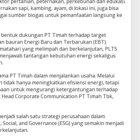
ektor pertanian, peternakan, perkebunan dan edukasi.
akan sapi, kambing, ayam, di lokasi ini, juga bisa
gai sumber biogas untuk pemanfaatan langsung ke
bentuk dukungan PT Timah terhadap target
n bauran Energi Baru dan Terbarukan (EBT).
atahari yang melimpah dan berkelanjutan, PLTS
m menjawab tantangan kebutuhan energi sekaligus
n.
tama PT Timah dalam menjalankan usaha. Melalui
tidak hanya meningkatkan efisiensi energi, tetapi
haan untuk mengurangi ketergantungan terhadap
nt Head Corporate Communication PT Timah Tbk,
 menjadi salah satu strategi perusahaan dalam
, Social, and Governance (ESG) yang semakin menjadi
rkelanjutan.