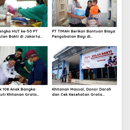
ngka HUT ke-50 PT
PT TIMAH Berikan Bantuan Biaya
ulan Bakti di Jakarta
Pengobatan Bayi di
 Khitanan Massal, Donor
Pangkalpinang
an Layanan Kesehatan
 108 Anak Bangka
Khitanan Massal, Donor Darah
uti Khitanan Gratis
dan Cek Kesehatan Gratis
kti HUT ke-50 PT TIMAH
Warnai Bulan Bakti HUT ke-50 PT
TIMAH di Bangka Tengah