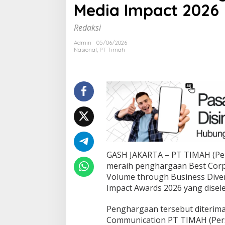
Media Impact 2026
Best
Corporate
Media
Redaksi
Impact
2026
Admin
05/06/2026
Nasional
,
PT Timah
GASH JAKARTA – PT TIMAH (Per
meraih penghargaan Best Corpo
Volume through Business Diver
Impact Awards 2026 yang dise
Penghargaan tersebut diterim
Communication PT TIMAH (Pers