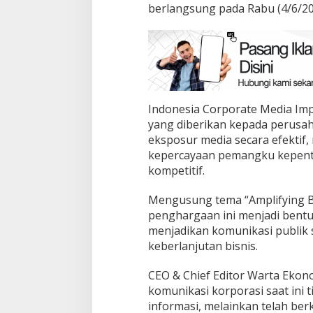
berlangsung pada Rabu (4/6/20
Indonesia Corporate Media Im
yang diberikan kepada perusa
eksposur media secara efektif
kepercayaan pemangku kepenti
kompetitif.
Mengusung tema “Amplifying B
penghargaan ini menjadi ben
menjadikan komunikasi publik
keberlanjutan bisnis.
CEO & Chief Editor Warta Eko
komunikasi korporasi saat ini 
informasi, melainkan telah b