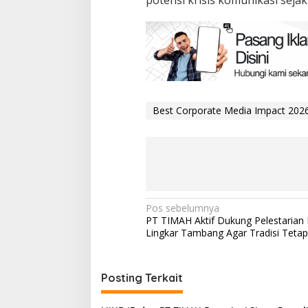
potensi krisis komunikasi sejak 
Best Corporate Media Impact 202
Navigasi
Pos sebelumnya
PT TIMAH Aktif Dukung Pelestarian 
pos
Lingkar Tambang Agar Tradisi Tetap
Posting Terkait