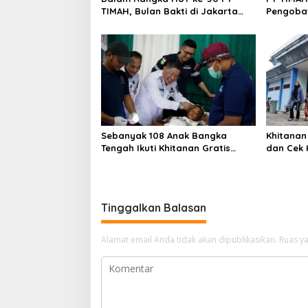
TIMAH, Bulan Bakti di Jakarta
Pengobat
Hadirkan Khitanan Massal, Donor
Pangkal
Darah, dan Layanan Kesehatan
Gratis
Sebanyak 108 Anak Bangka
Khitanan
Tengah Ikuti Khitanan Gratis
dan Cek 
Bulan Bakti HUT ke-50 PT TIMAH
Warnai B
TIMAH di
Tinggalkan Balasan
Alamat email Anda tidak akan dipublikasikan.
Ruas ya