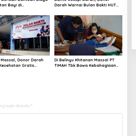
an Bayi di
Darah Warnai Bulan Bakti HUT
pinang
ke-50 PT TIMAH di Bangka
Tengah
 Massal, Donor Darah
Di Belinyu Khitanan Massal PT
Kesehatan Gratis
TIMAH Tbk Bawa Kebahagiaan
ulan Bakti HUT ke-50 PT
bagi Keluarga
 Bangka Tengah
ng wajib ditandai
*