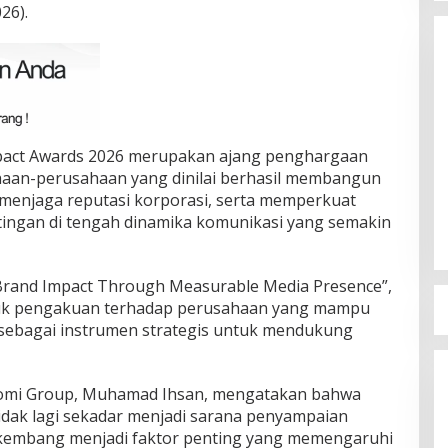
26).
pact Awards 2026 merupakan ajang penghargaan
Terpilih di Musda VI, Rina Tarol
haan-perusahaan yang dinilai berhasil membangun
Bawa Misi Besar Bangkitkan
, menjaga reputasi korporasi, serta memperkuat
Golkar Bangka Selatan
Di Bangka Selatan, Politik
|
29/03/2026
ngan di tengah dinamika komunikasi yang semakin
rand Impact Through Measurable Media Presence”,
tuk pengakuan terhadap perusahaan yang mampu
 sebagai instrumen strategis untuk mendukung
nomi Group, Muhamad Ihsan, mengatakan bahwa
tidak lagi sekadar menjadi sarana penyampaian
erkembang menjadi faktor penting yang memengaruhi