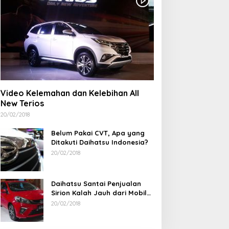
Video Kelemahan dan Kelebihan All
New Terios
20/02/2018
Belum Pakai CVT, Apa yang
Ditakuti Daihatsu Indonesia?
20/02/2018
Daihatsu Santai Penjualan
Sirion Kalah Jauh dari Mobil
LCGC
20/02/2018