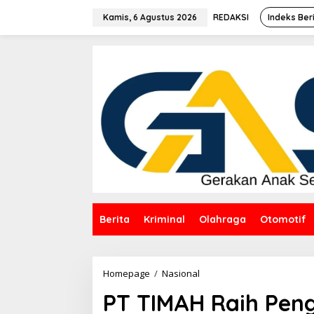
Lewati
ke
Kamis, 6 Agustus 2026
REDAKSI
Indeks Ber
konten
Berita
Kriminal
Olahraga
Otomotif
PT
Homepage
/
Nasional
TIMAH
PT TIMAH Raih Pen
Raih
Penghargaan