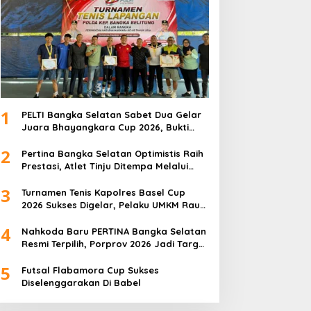
1
PELTI Bangka Selatan Sabet Dua Gelar
Juara Bhayangkara Cup 2026, Bukti
Pembinaan Atlet Terus Berbuah Prestasi
2
Pertina Bangka Selatan Optimistis Raih
Prestasi, Atlet Tinju Ditempa Melalui
Latihan Bersama
3
Turnamen Tenis Kapolres Basel Cup
2026 Sukses Digelar, Pelaku UMKM Raup
Omset Meroket
4
Nahkoda Baru PERTINA Bangka Selatan
Resmi Terpilih, Porprov 2026 Jadi Target
Utama
5
Futsal Flabamora Cup Sukses
Diselenggarakan Di Babel