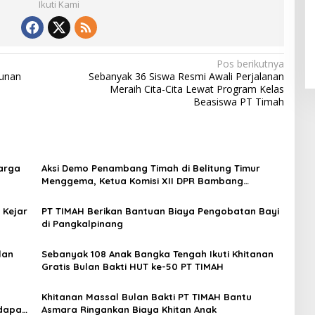
Ikuti Kami
Pos berikutnya
gunan
Sebanyak 36 Siswa Resmi Awali Perjalanan
Meraih Cita-Cita Lewat Program Kelas
Beasiswa PT Timah
uarga
Aksi Demo Penambang Timah di Belitung Timur
Menggema, Ketua Komisi XII DPR Bambang
Patijaya Dorong Perpres Segera Diterbitkan
 Kejar
PT TIMAH Berikan Bantuan Biaya Pengobatan Bayi
di Pangkalpinang
lan
Sebanyak 108 Anak Bangka Tengah Ikuti Khitanan
Gratis Bulan Bakti HUT ke-50 PT TIMAH
Khitanan Massal Bulan Bakti PT TIMAH Bantu
 dapat
Asmara Ringankan Biaya Khitan Anak