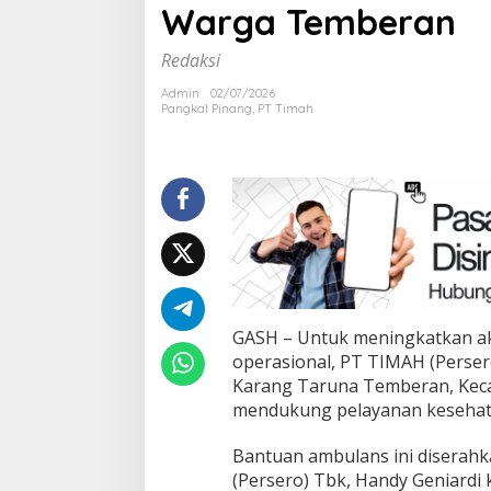
Warga Temberan
Ambulans
untuk
Warga
Redaksi
Tembera
Admin
02/07/2026
Pangkal Pinang
,
PT Timah
GASH – Untuk meningkatkan ak
operasional, PT TIMAH (Perse
Karang Taruna Temberan, Keca
mendukung pelayanan kesehat
Bantuan ambulans ini diserahk
(Persero) Tbk, Handy Geniard