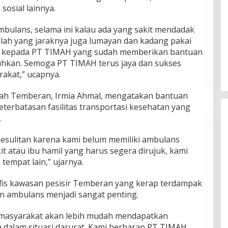
osial lainnya.
mbulans, selama ini kalau ada yang sakit mendadak
belah yang jaraknya juga lumayan dan kadang pakai
ih kepada PT TIMAH yang sudah memberikan bantuan
uhkan. Semoga PT TIMAH terus jaya dan sukses
akat,” ucapnya.
mah Temberan, Irmia Ahmal, mengatakan bantuan
eterbatasan fasilitas transportasi kesehatan yang
.
kesulitan karena kami belum memiliki ambulans
kit atau ibu hamil yang harus segera dirujuk, kami
empat lain,” ujarnya.
afis kawasan pesisir Temberan yang kerap terdampak
n ambulans menjadi sangat penting.
 masyarakat akan lebih mudah mendapatkan
 dalam situasi darurat. Kami berharap PT TIMAH