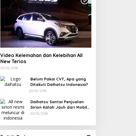
Video Kelemahan dan Kelebihan All
New Terios
20/02/2018
Belum Pakai CVT, Apa yang
Ditakuti Daihatsu Indonesia?
20/02/2018
Daihatsu Santai Penjualan
Sirion Kalah Jauh dari Mobil
LCGC
20/02/2018