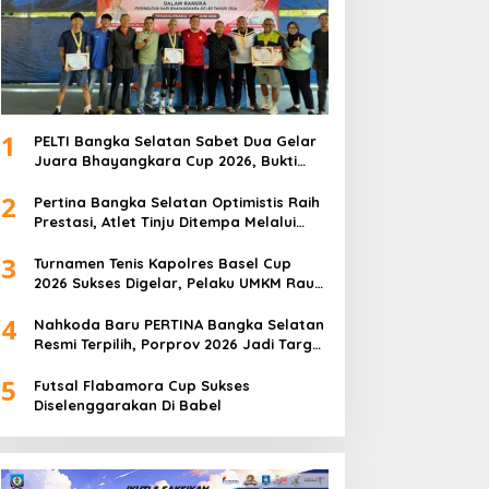
1
PELTI Bangka Selatan Sabet Dua Gelar
Juara Bhayangkara Cup 2026, Bukti
Pembinaan Atlet Terus Berbuah Prestasi
2
Pertina Bangka Selatan Optimistis Raih
Prestasi, Atlet Tinju Ditempa Melalui
Latihan Bersama
3
Turnamen Tenis Kapolres Basel Cup
2026 Sukses Digelar, Pelaku UMKM Raup
Omset Meroket
4
Nahkoda Baru PERTINA Bangka Selatan
Resmi Terpilih, Porprov 2026 Jadi Target
Utama
5
Futsal Flabamora Cup Sukses
Diselenggarakan Di Babel