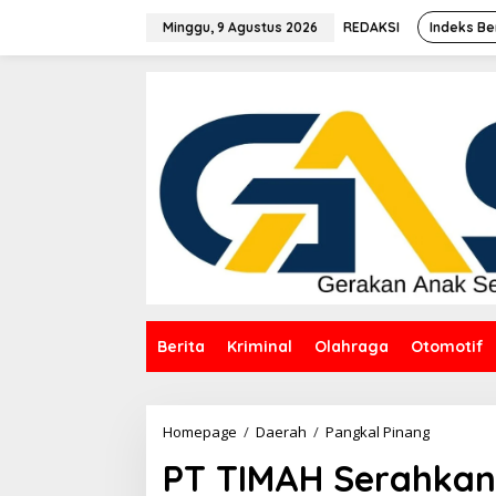
Lewati
ke
Minggu, 9 Agustus 2026
REDAKSI
Indeks Be
konten
Berita
Kriminal
Olahraga
Otomotif
PT
Homepage
/
Daerah
/
Pangkal Pinang
TIMAH
PT TIMAH Serahkan
Serahkan
Mobil