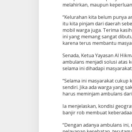
melahirkan, maupun keperluan s
“Kelurahan kita belum punya a
itu kita pinjam dari daerah se
mobil warga juga. Terima kas
ini yang memang sangat dibut
karena terus membantu masyar
Senada, Ketua Yayasan Al Hik
ambulans menjadi solusi atas k
selama ini dihadapi masyarakat
“Selama ini masyarakat cukup 
sendiri. Jika ada warga yang sa
harus meminjam ambulans dari t
Ia menjelaskan, kondisi geogr
banjir rob membuat keberadaa
“Dengan adanya ambulans ini,
pelayanan kesehatan, terutama