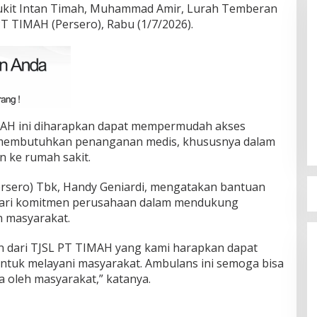
Bukit Intan Timah, Muhammad Amir, Lurah Temberan
T TIMAH (Persero), Rabu (1/7/2026).
Terpilih di Musda VI, Rina Tarol
Bawa Misi Besar Bangkitkan
Golkar Bangka Selatan
MAH ini diharapkan dapat mempermudah akses
Di Bangka Selatan, Politik
|
29/03/2026
g membutuhkan penanganan medis, khususnya dalam
n ke rumah sakit.
ersero) Tbk, Handy Geniardi, mengatakan bantuan
ari komitmen perusahaan dalam mendukung
n masyarakat.
n dari TJSL PT TIMAH yang kami harapkan dapat
ntuk melayani masyarakat. Ambulans ini semoga bisa
 oleh masyarakat,” katanya.