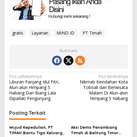
gratis
Layanan
MIND ID
PT Timah
Ikuti Kami
Navigasi
Pos sebelumnya
Pos berikutnya
Liburan Panjang Idul Fitri,
Nikmati Keindahan Kota
pos
Alun-alun Himpang 5
Toboali dan Berwisata
Habang Dan Biang Lala
Malam Di Alun-alun
Dipadati Pengunjung
Himpang 5 Habang
Posting Terkait
Wujud Kepedulian, PT
Aksi Demo Penambang
TIMAH Bantu Tiga Keluarga
Timah di Belitung Timur