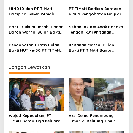
Miliki Rumah Layak Huni
Menggema, Ketua Komisi
XII DPR Bambang Patijaya
MIND ID dan PT TIMAH
PT TIMAH Berikan Bantuan
Dorong Perpres Segera
Dampingi Siswa Pemali
Biaya Pengobatan Bayi di
Diterbitkan
Kejar Kampus Impian
Pangkalpinang
Bantu Cukupi Darah, Donor
Sebanyak 108 Anak Bangka
Darah Warnai Bulan Bakti
Tengah Ikuti Khitanan
HUT ke-50 PT TIMAH di
Gratis Bulan Bakti HUT ke-
Bangka Tengah
50 PT TIMAH
Pengobatan Gratis Bulan
Khitanan Massal Bulan
Bakti HUT ke-50 PT TIMAH
Bakti PT TIMAH Bantu
Hadir di Sungailiat, Warga
Asmara Ringankan Biaya
Setempat dapat Berobat
Khitan Anak
Lebih Dekat
Jangan Lewatkan
Wujud Kepedulian, PT
Aksi Demo Penambang
TIMAH Bantu Tiga Keluarga
Timah di Belitung Timur
Miliki Rumah Layak Huni
Menggema, Ketua Komisi
XII DPR Bambang Patijaya