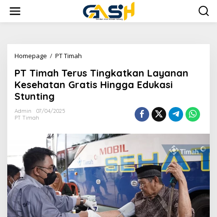
Lewati
ke
konten
PT
Homepage
/
PT Timah
Timah
PT Timah Terus Tingkatkan Layanan
Terus
Tingkatkan
Kesehatan Gratis Hingga Edukasi
Layanan
Stunting
Kesehatan
Gratis
Admin
07/04/2025
Hingga
PT Timah
Edukasi
Stunting