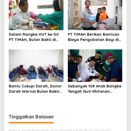
Dorong Perpres Segera
Diterbitkan
Dalam Rangka HUT ke-50
PT TIMAH Berikan Bantuan
PT TIMAH, Bulan Bakti di
Biaya Pengobatan Bayi di
Jakarta Hadirkan Khitanan
Pangkalpinang
Massal, Donor Darah, dan
Layanan Kesehatan Gratis
Bantu Cukupi Darah, Donor
Sebanyak 108 Anak Bangka
Darah Warnai Bulan Bakti
Tengah Ikuti Khitanan
HUT ke-50 PT TIMAH di
Gratis Bulan Bakti HUT ke-
Bangka Tengah
50 PT TIMAH
Tinggalkan Balasan
Alamat email Anda tidak akan dipublikasikan.
Ruas yang wajib