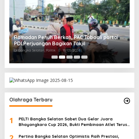
Ramadan Penuh Berkah, PAC Toboali partai
R
PDI Perjuangan Bagikan Takjil
A
Di Bangka Selatan, Politik
|
18/03/2026
Di
Olahraga Terbaru
1
PELTI Bangka Selatan Sabet Dua Gelar Juara
Bhayangkara Cup 2026, Bukti Pembinaan Atlet Terus
Berbuah Prestasi
2
Pertina Bangka Selatan Optimistis Raih Prestasi,