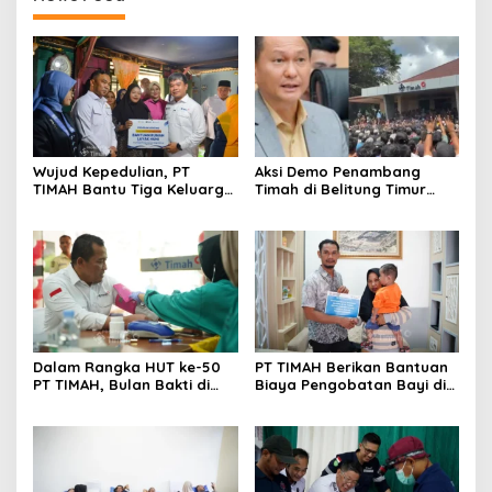
Wujud Kepedulian, PT
Aksi Demo Penambang
TIMAH Bantu Tiga Keluarga
Timah di Belitung Timur
Miliki Rumah Layak Huni
Menggema, Ketua Komisi
XII DPR Bambang Patijaya
Dorong Perpres Segera
Diterbitkan
Dalam Rangka HUT ke-50
PT TIMAH Berikan Bantuan
PT TIMAH, Bulan Bakti di
Biaya Pengobatan Bayi di
Jakarta Hadirkan Khitanan
Pangkalpinang
Massal, Donor Darah, dan
Layanan Kesehatan Gratis