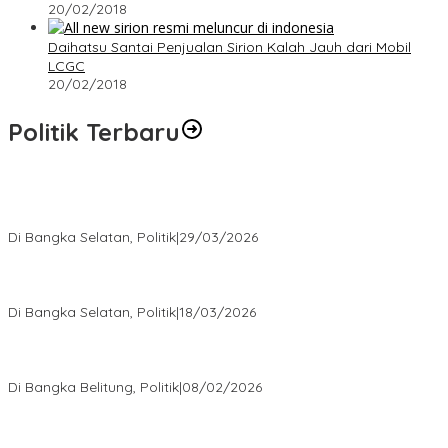
20/02/2018
Daihatsu Santai Penjualan Sirion Kalah Jauh dari Mobil
LCGC
20/02/2018
Politik Terbaru
Terpilih di Musda VI, Rina Tarol Bawa Misi Besar Bangkitkan
Golkar Bangka Selatan
Di Bangka Selatan, Politik
|
29/03/2026
Ramadan Penuh Berkah, PAC Toboali partai PDI Perjuangan
Bagikan Takjil
Di Bangka Selatan, Politik
|
18/03/2026
Rudianto Tjen Dorong Seluruh Struktur Partai Aktif Turun ke
Rakyat
Di Bangka Belitung, Politik
|
08/02/2026
Nursito Tancap Gas Siap Pimpin KNPI Bangka Selatan: Pemuda
Bukan Penonton