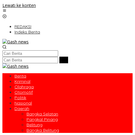
Lewati ke konten
REDAKSI
Indeks Berita
Berita
Kriminal
Olahraga
Otomotif
Politik
Nasional
Daerah
Bangka Selatan
Pangkal Pinang
Belitung
Bangka Belitung