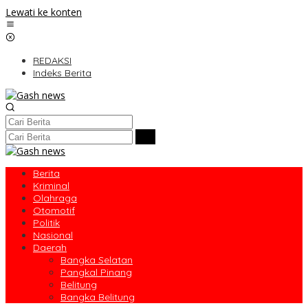
Lewati ke konten
REDAKSI
Indeks Berita
Berita
Kriminal
Olahraga
Otomotif
Politik
Nasional
Daerah
Bangka Selatan
Pangkal Pinang
Belitung
Bangka Belitung