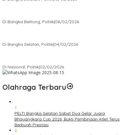
Rudianto Tjen Dorong Seluruh Struktur Partai Aktif Turun ke
Rakyat
Di Bangka Belitung, Politik
|
08/02/2026
Nursito Tancap Gas Siap Pimpin KNPI Bangka Selatan: Pemuda
Bukan Penonton
Di Bangka Selatan, Politik
|
04/02/2026
Matoridi Tegaskan Polri Pilar Strategis Bangsa Wacana di
Bawah Kementerian Dinilai Salah Arah
Di Nasional, Politik
|
02/02/2026
Olahraga Terbaru
1
PELTI Bangka Selatan Sabet Dua Gelar Juara
Bhayangkara Cup 2026, Bukti Pembinaan Atlet Terus
Berbuah Prestasi
2