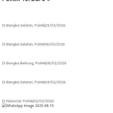
Terpilih di Musda VI, Rina Tarol Bawa Misi Besar Bangkitkan
Golkar Bangka Selatan
Di Bangka Selatan, Politik
|
29/03/2026
Ramadan Penuh Berkah, PAC Toboali partai PDI Perjuangan
Bagikan Takjil
Di Bangka Selatan, Politik
|
18/03/2026
Rudianto Tjen Dorong Seluruh Struktur Partai Aktif Turun ke
Rakyat
Di Bangka Belitung, Politik
|
08/02/2026
Nursito Tancap Gas Siap Pimpin KNPI Bangka Selatan: Pemuda
Bukan Penonton
Di Bangka Selatan, Politik
|
04/02/2026
Matoridi Tegaskan Polri Pilar Strategis Bangsa Wacana di
Bawah Kementerian Dinilai Salah Arah
Di Nasional, Politik
|
02/02/2026