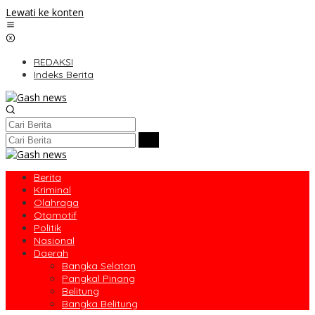
Lewati ke konten
REDAKSI
Indeks Berita
Berita
Kriminal
Olahraga
Otomotif
Politik
Nasional
Daerah
Bangka Selatan
Pangkal Pinang
Belitung
Bangka Belitung