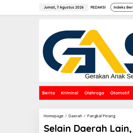
Lewati
ke
Jumat, 7 Agustus 2026
REDAKSI
Indeks Ber
konten
Berita
Kriminal
Olahraga
Otomotif
Selain
Homepage
/
Daerah
/
Pangkal Pinang
Daerah
Selain Daerah Lain
Lain,
PT