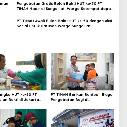
tanan
Pengobatan Gratis Bulan Bakti HUT ke-50 PT
TIMAH Hadir di Sungailiat, Warga Setempat dapat
Berobat Lebih Dekat
PT TIMAH Awali Bulan Bakti HUT ke-50 dengan Aksi
Sosial untuk Ratusan Warga Sungailiat
ngka HUT ke-50 PT
PT TIMAH Berikan Bantuan Biaya
ulan Bakti di Jakarta
Pengobatan Bayi di
 Khitanan Massal, Donor
Pangkalpinang
an Layanan Kesehatan