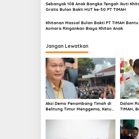
Sebanyak 108 Anak Bangka Tengah Ikuti Khi
Gratis Bulan Bakti HUT ke-50 PT TIMAH
Khitanan Massal Bulan Bakti PT TIMAH Bantu
Asmara Ringankan Biaya Khitan Anak
Jangan Lewatkan
Aksi Demo Penambang Timah di
Dalam Ra
Belitung Timur Menggema, Ketua
TIMAH, B
Komisi XII DPR Bambang Patijaya
Hadirkan
Dorong Perpres Segera
Darah, d
Diterbitkan
Gratis