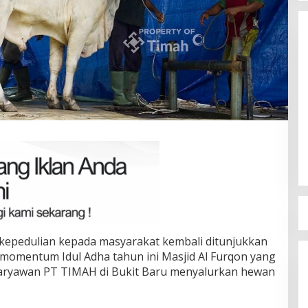
Terpilih di Musda VI, Rina Tarol
Bawa Misi Besar Bangkitkan
Golkar Bangka Selatan
Di Bangka Selatan, Politik
|
29/03/2026
kepedulian kepada masyarakat kembali ditunjukkan
momentum Idul Adha tahun ini Masjid Al Furqon yang
Karyawan PT TIMAH di Bukit Baru menyalurkan hewan