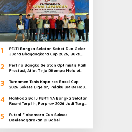
1
PELTI Bangka Selatan Sabet Dua Gelar
Juara Bhayangkara Cup 2026, Bukti
Pembinaan Atlet Terus Berbuah Prestasi
2
Pertina Bangka Selatan Optimistis Raih
Prestasi, Atlet Tinju Ditempa Melalui
Latihan Bersama
3
Turnamen Tenis Kapolres Basel Cup
2026 Sukses Digelar, Pelaku UMKM Raup
Omset Meroket
4
Nahkoda Baru PERTINA Bangka Selatan
Resmi Terpilih, Porprov 2026 Jadi Target
Utama
5
Futsal Flabamora Cup Sukses
Diselenggarakan Di Babel