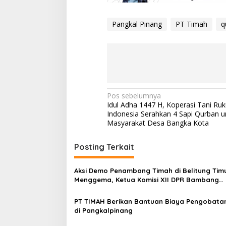
Pangkal Pinang
PT Timah
q
Navigasi
Pos sebelumnya
Idul Adha 1447 H, Koperasi Tani Ru
pos
Indonesia Serahkan 4 Sapi Qurban u
Masyarakat Desa Bangka Kota
Posting Terkait
Aksi Demo Penambang Timah di Belitung Tim
Menggema, Ketua Komisi XII DPR Bambang
Patijaya Dorong Perpres Segera Diterbitkan
PT TIMAH Berikan Bantuan Biaya Pengobata
di Pangkalpinang