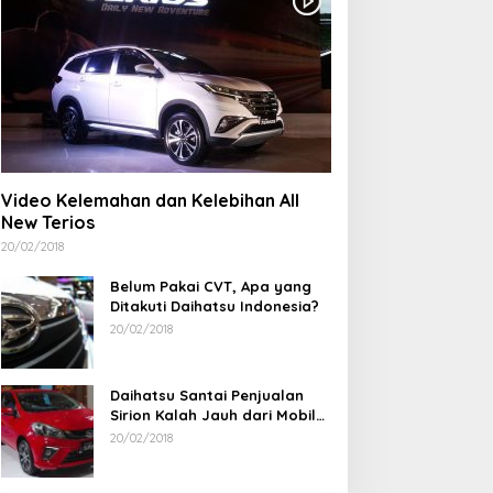
Video Kelemahan dan Kelebihan All
New Terios
20/02/2018
Belum Pakai CVT, Apa yang
Ditakuti Daihatsu Indonesia?
20/02/2018
Daihatsu Santai Penjualan
Sirion Kalah Jauh dari Mobil
LCGC
20/02/2018