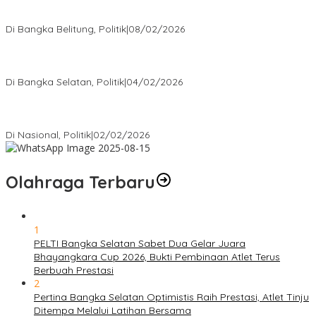
Rudianto Tjen Dorong Seluruh Struktur Partai Aktif Turun ke
Rakyat
Di Bangka Belitung, Politik
|
08/02/2026
Nursito Tancap Gas Siap Pimpin KNPI Bangka Selatan: Pemuda
Bukan Penonton
Di Bangka Selatan, Politik
|
04/02/2026
Matoridi Tegaskan Polri Pilar Strategis Bangsa Wacana di
Bawah Kementerian Dinilai Salah Arah
Di Nasional, Politik
|
02/02/2026
Olahraga Terbaru
1
PELTI Bangka Selatan Sabet Dua Gelar Juara
Bhayangkara Cup 2026, Bukti Pembinaan Atlet Terus
Berbuah Prestasi
2
Pertina Bangka Selatan Optimistis Raih Prestasi, Atlet Tinju
Ditempa Melalui Latihan Bersama