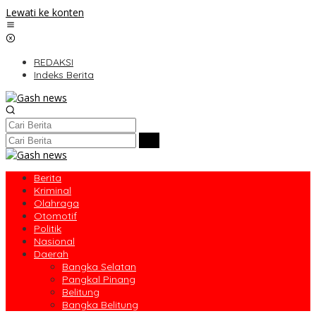
Lewati ke konten
REDAKSI
Indeks Berita
Berita
Kriminal
Olahraga
Otomotif
Politik
Nasional
Daerah
Bangka Selatan
Pangkal Pinang
Belitung
Bangka Belitung